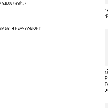
ก.ย.68 เท่านั้น )
“
‘
ฟวี่ทุกดอก” 🥊HEAVYWEIGHT
ด
P
F
ว