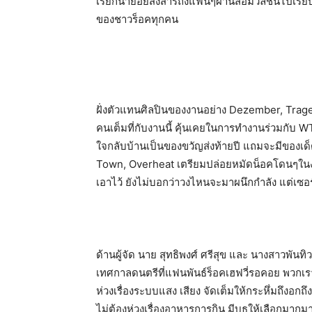
เรียกน้ำย่อยส่งสารถึงแฟนๆผ่านสื่อมวลชนไปเรียบร้อ
ของชาวร็อคทุกคน
ฝั่งตัวแทนศิลปินของงานอย่าง Dezember, Trage
คนเต็มที่กับงานนี้ คุ้นเคยในการทำงานร่วมกับ
ใจกลับบ้านเป็นของขวัญส่งท้ายปี แถมจะมีของเด
Town, Overheat เตรียมปล่อยหมัดน็อคโดนๆในงาน 
เอาไว้ ยังไม่บอกว่าวงไหนจะมาผนึกกำลัง แต่เซอร
ด้านผู้จัด นาย สุทธิพงศ์ ศรีสุข และ นางสาวพันทิวา
เทศกาลดนตรีที่แฟนพันธ์ร็อคเฮฟวี่รอคอย พวกเราค
ห่วงเรื่องระบบแสง เสียง จัดเต็มให้กระหึ่มถึงอ
ไม่ต้องห่วงเรื่องอาหารการกิน มีบูธให้เลือกมาก