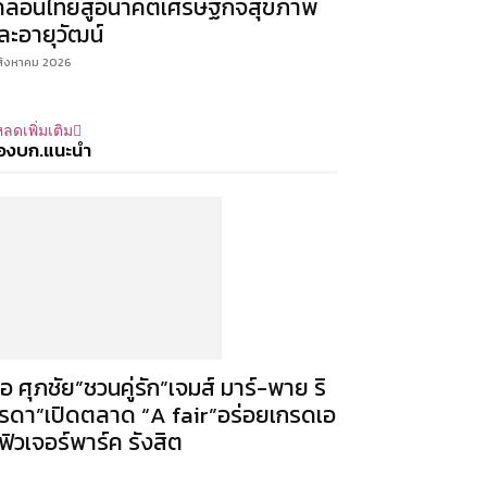
คลื่อนไทยสู่อนาคตเศรษฐกิจสุขภาพ
ละอายุวัฒน์
สิงหาคม 2026
ลดเพิ่มเติม
องบก.แนะนำ
เอ ศุภชัย”ชวนคู่รัก”เจมส์ มาร์-พาย ริ
รดา”เปิดตลาด “A fair”อร่อยเกรดเอ
ี่ฟิวเจอร์พาร์ค รังสิต