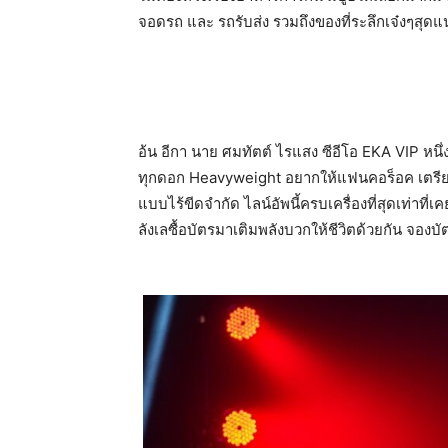
จอดรถ และ รถรับส่ง รวมถึงของที่ระลึกเจ๋งๆสุด
อ้น อีกา นาย ศมทัตต์ ไรแสง ซีอีโอ EKA VIP หนึ่ง
ทุกดอก Heavyweight อยากให้แฟนคอร็อค เตรียมร่าง
แบบไร้ขีดจำกัด ไลน์อัพนี้ครบเครื่องที่สุดเท่าที
ลังเลซื้อบัตรมาเติมพลังบวกให้ชีวิตด้วยกัน จองบั