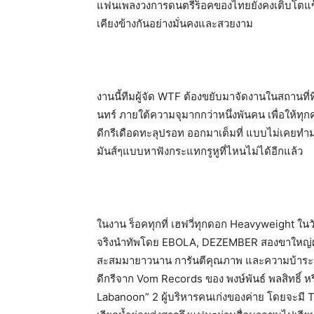
แฟนเพลงวงการดนตรีร็อคของไทยยังคงเติบโตแข็ง
เคียงข้างกันอย่างมั่นคงและสวยงาม
งานนี้ทีมผู้จัด WTF ต้องขยับมาจัดงานในสถานที่ที
นทร์ ภายใต้ความจุมากกว่าหนึ่งพันคน เพื่อให้ทุกค
ดีกรีเดือดทะลุปรอท ออกมาเต็มที่ แบบไม่เคยทำม
มันส์ๆแบบหาฟังกระแทกรูหูที่ไหนไม่ได้อีกแล้ว
ในงาน ร็อคทุกที่ เฮฟวี่ทุกดอก Heavyweight ในวัน
จริงนำทัพโดย EBOLA, DEZEMBER สองขาใหญ่ผู้
สะสมมายาวนาน การันตีคุณภาพ และความบ้าระห่ำอ
ดีกรีจาก Vom Records ของ พงษ์พันธ์ พลสิทธิ์ หร
Labanoon” 2 ผู้บริหารคนเก่งของค่าย โดยจะ