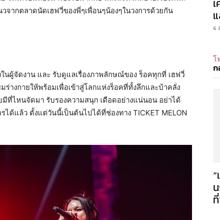
เ
แนวจากตลาดนัดเฮฟวี่ของพี่ๆเพื่อนๆน้องๆในวงการด้วยกัน
แ
6 
โห
ก
ในผู้จัดงาน และ รับดูแลเรื่องภาพลักษณ์ของ ร็อคทุกที่ เฮฟวี่
กายให้พร้อมเพื่อเข้าสู่โลกแห่งร็อคที่ทั้งลึกและบ้าคลั่ง
่เคยมีที่ไหนจัดมา รับรองความสนุก เดือดอย่างแน่นอน อย่าได้
ตรได้แล้ว ตั้งแต่วันนี้เป็นต้นไปได้ที่ช่องทาง TICKET MELON
“
น
ท