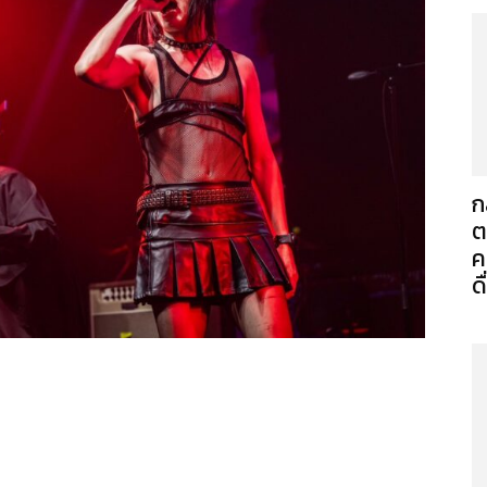
ก
ต
ค
ดื