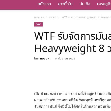
หน้าแรก
ข่าวทั่วไป
บันเทิง
เศรษฐกิ
หน้าแรก
เพลง
WTF รับจัดการมันส์ ภูมิใจเสนอ ร็อคทุก
เพลง
WTF รับจัดการมันส์
Heavyweight 8 วง
โดย
กองบก.
-
14 กันยายน 2025
เปิดตัวแถลงข่าวทางการอย่างยิ่งใหญ่พร้อมกองทัพน
ผ่านมาสำหรับงานคอนเสิร์ต ร็อคทุกที่ เฮฟวี่ทุกดอก
รับจัดการมันส์ ซึ่งปีนี้ไม่ได้จัดในร้านสถานบัน