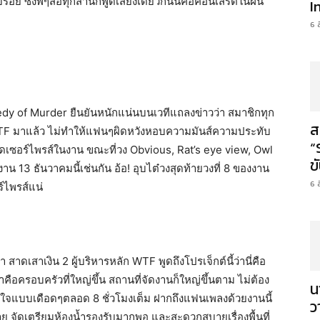
ย ซึ่งพี่ๆสื่อทุกสำนักพูดเสียงเดียวกันนี่คือคอนเสิร์ตในฝัน
I
6 
dy of Murder ยืนยันหนักแน่นบนเวทีแถลงข่าวว่า สมาชิกทุก
ส
 WTF มาแล้ว ไม่ทำให้แฟนๆผิดหวังหอบความมันส์ความประทับ
“
็ดเซอร์ไพรส์ในงาน ขณะที่วง Obvious, Rat’s eye view, Owl
ข
13 ธันวาคมนี้เช่นกัน อ้อ! อุบไต๋วงสุดท้ายวงที่ 8 ของงาน
6 
์ไพรส์แน่
 สาดเสาเงิน 2 ผู้บริหารหลัก WTF พูดถึงโปรเจ็กต์นี้ว่านี่คือ
ือครอบครัวที่ใหญ่ขึ้น สถานที่จัดงานก็ใหญ่ขึ้นตาม ไม่ต้อง
น
กถึงใจแบบเดือดๆตลอด 8 ชั่วโมงเต็ม ฝากถึงแฟนเพลงด้วยงานนี้
ว
มาย จัดเตรียมห้องน้ำรองรับมากพอ และสะดวกสบายเรื่องพื้นที่