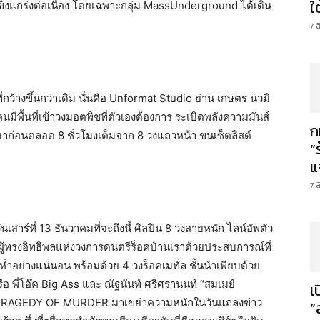
ใ
แกร่งต่อเนื่อง โดยเฉพาะกลุ่ม MassUnderground ได้เดิน
7 
่กว้างขึ้นกว่าเดิม นั่นคือ Unformat Studio ย่าน เกษตร นวมิ
นมีพื้นที่เข้าวงมอตพิชที่ตัวเองต้องการ ระเบิดพลังความมันส์
ก
าก่อนตลอด 8 ชั่วโมงเต็มจาก 8 วงแถวหน้า ขนเซ็ตลิสต์
“
แ
7 
เสาร์ที่ 13 ธันวาคมที่จะถึงนี้ ศิลปิน 8 วงสายหนัก ไลน์อัพตัว
ทรงอิทธิพลแห่งวงการดนตรีร็อคบ้านเราด้วยประสบการณ์ที่
ย่างแน่นอน พร้อมด้วย 4 วงร็อคเมทั่ล ชั้นนำเพียบด้วย
ือ พี่โอ๊ค Big Ass และ ณัฐนันท์ ศรีศรานนท์ “สมเมย์
เ
มี TRAGEDY OF MURDER มาเขย่าความหนักในวันแถลงข่าว
”