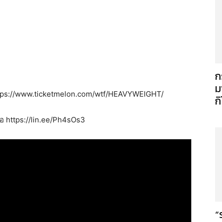
ก
ม
https://www.ticketmelon.com/wtf/HEAVYWEIGHT/
ก
อ https://lin.ee/Ph4sOs3
“