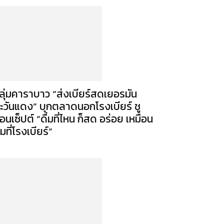
ลุ่มคาราบาว “ส่งเบียร์สดเยอรมัน
ะวันแดง” บุกตลาดนอกโรงเบียร์ ชู
อนเซ็ปต์ “ดื่มที่ไหน ก็สด อร่อย เหมือน
่มที่โรงเบียร์”