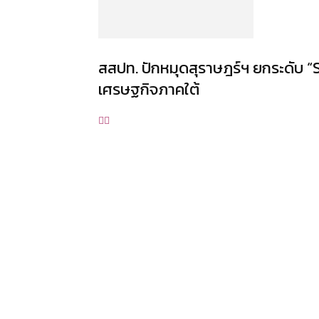
สสปท. ปักหมุดสุราษฎร์ฯ ยกระดับ “S
เศรษฐกิจภาคใต้