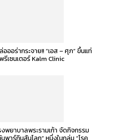
ล่อออร่ากระจาย!! “เอส – ศุภ” ขึ้นแท่
พรีเซนเตอร์ Kalm Clinic
รงพยาบาลพระรามเก้า จัดกิจกรรม
วันพาร์กินสันโลก” หนึ่งในกลุ่ม “โรค