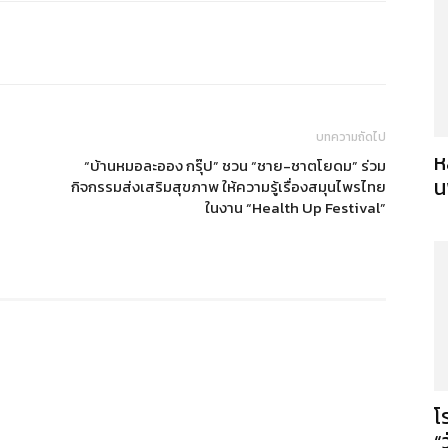
บทความถัดไป
ห
“บ้านหมอละออง กรุ๊ป” ชวน “ชาย-ชาตโยดม” ร่วม
น
กิจกรรมส่งเสริมสุขภาพ ให้ความรู้เรื่องสมุนไพรไทย
ในงาน “Health Up Festival”
โ
“