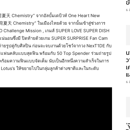
ข
6 
荷夏天 Chemistry” จากอัลบั้มเดบิวท์ One Heart New
荷夏天 Chemistry” ในเมืองไทยด้วย จากนั้นเข้าสู่ช่วงการ
NGO Challenge Mission , เกมส์ SUPER LOVE SUPER DISH
แน่นอนซึ่งมี ปิดท้ายด้วยเกม SUPER SURPRISE Fan Cam
่ายรูปคู่กับศิลปิน ก่อนจะจบงานด้วยโชว์จากวง NexT1DE กับ
น
สิร์ฟแฟนคลับแบบสุดฟิน พร้อมกับ 50 Top Spender ร่วมถ่ายรูป
ว
ร้อมความฟินแบบจัดเต็ม นับเป็นอีกหนึ่งความสำเร็จในการ
เ
otus’s ให้ขยายไปในกลุ่มลูกค้าต่างชาติและในระดับ
แ
6 
‘