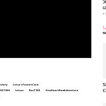
ว
เ
6 
โห
ก
S
ociety
Lotus’sTouristCard
C
MEETING
lotuss
NexT1DE
OneHeartNewAdventure