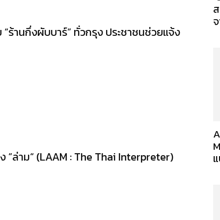
ส
จ
ร้านกึ่งผับบาร์” ทั่วกรุง ประชาชนช่วยแจ้ง
A
M
อง ”ล่าม“ (LAAM : The Thai Interpreter)
แ