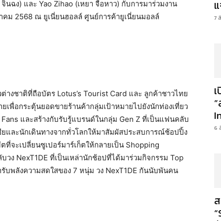
แ
ลิน จิ่นฉง) และ Yao Zihao (เหยา จื่อหาว) กับการมาร่วมงาน
ม 2568 ณ ยูเนี่ยนฮอลล์ ศูนย์การค้ายูเนี่ยนมอลล์
7 
เ
าวต่างชาติที่ถือบัตร Lotus’s Tourist Card และ ลูกค้าชาวไทย
”
ยเพื่อกระตุ้นยอดขายร้านค้ากลุ่มเป้าหมายไปยังนักท่องเที่ยว
I
ans และสร้างกับรับรู้แบรนด์ในกลุ่ม Gen Z ที่เป็นแฟนคลับ
6 
ยและนักเดินทางจากทั่วโลกให้มาสัมผัสประสบการณ์ช้อปปิ้ง
ตที่จะเปลี่ยนซูเปอร์มาร์เก็ตให้กลายเป็น Shopping
บวง NexT1DE ที่เป็นเหล่านักช้อปที่ได้มาร่วมกิจกรรม Top
 มารับพลังความสดใสของ 7 หนุ่ม วง NexT1DE กันนับพันคน
ส
“