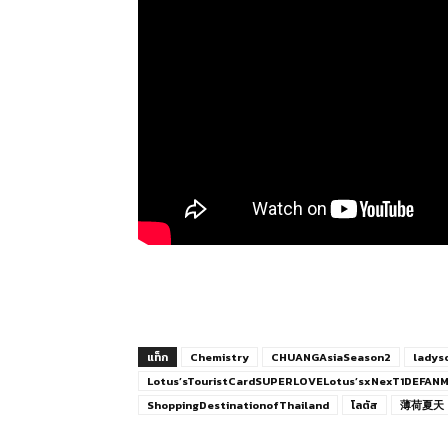
แท็ก
Chemistry
CHUANGAsiaSeason2
ladys
Lotus’sTouristCardSUPERLOVELotus’sxNexT1DEFAN
ShoppingDestinationofThailand
โลตัส
薄荷夏天