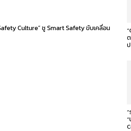
afety Culture” ชู Smart Safety ขับเคลื่อน
“
ต
ป
“
“
C