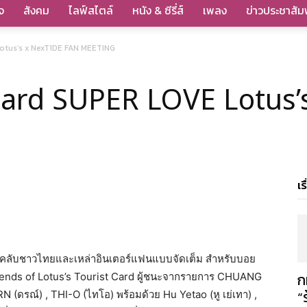
จ
สังคม
ไลฟ์สไตล์
หนัง & ซีรี่ส์
เพลง
ข่าวประชาสัมพ
Lotus’s x NexT1DE FAN MEETING
 Card SUPER LOVE Lotus
เร
นคลับชาวไทยและเหล่าอินเตอร์แฟนแบบจัดเต็ม สำหรับบอย
ก
iends of Lotus’s Tourist Card ผู้ชนะจากรายการ CHUANG
“
(ดรณ์) , THI-O (ไทโอ) พร้อมด้วย Hu Yetao (หู เย่เทา) ,