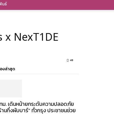
ันธ์
’s x NexT1DE
48
ื่องล่าสุด
ทม. เดินหน้ายกระดับความปลอดภัย
ร้านกึ่งผับบาร์” ทั่วกรุง ประชาชนช่วย