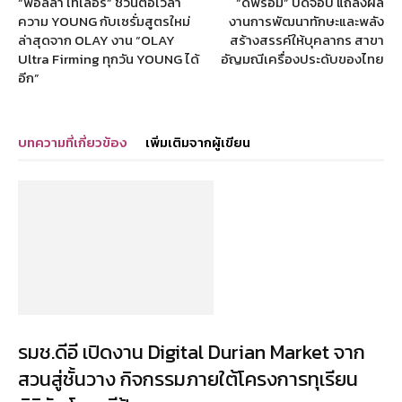
“พอลล่า เทเลอร์” ชวนต่อเวลา
“ดีพร้อม” ปิดจ๊อบ แถลงผล
ความ YOUNG กับเซรั่มสูตรใหม่
งานการพัฒนาทักษะและพลัง
ล่าสุดจาก OLAY งาน “OLAY
สร้างสรรค์ให้บุคลากร สาขา
Ultra Firming ทุกวัน YOUNG ได้
อัญมณีเครื่องประดับของไทย
อีก”
บทความที่เกี่ยวข้อง
เพิ่มเติมจากผู้เขียน
รมช.ดีอี เปิดงาน Digital Durian Market จาก
สวนสู่ชั้นวาง กิจกรรมภายใต้โครงการทุเรียน