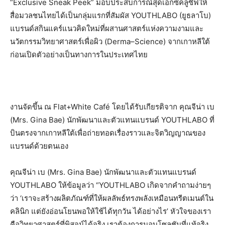
“Exclusive Sneak Peek” มอบประสบการณ์สุดเอ็กซ์คลูซีฟให้
สื่อมวลชนไทยได้เป็นกลุ่มแรกที่สัมผัส YOUTHLABO (ยูธลาโบ)
แบรนด์สกินแคร์แนวคิดใหม่ที่ผสานศาสตร์แห่งความงามและ
นวัตกรรมวิทยาศาสตร์เพื่อผิว (Derma–Science) จากเกาหลีใต้
ก่อนเปิดตัวอย่างเป็นทางการในประเทศไทย
งานจัดขึ้น ณ Flat+White Café โดยได้รับเกียรติจาก คุณจีน่า เบ
(Mrs. Gina Bae) นักพัฒนาและตัวแทนแบรนด์ YOUTHLABO ที่
บินตรงจากเกาหลีใต้เพื่อถ่ายทอดเรื่องราวและจิตวิญญาณของ
แบรนด์ด้วยตนเอง
คุณจีน่า เบ (Mrs. Gina Bae) นักพัฒนาและตัวแทนแบรนด์
YOUTHLABO ให้ข้อมูลว่า “YOUTHLABO เกิดจากคำถามง่ายๆ
ว่า ‘เราจะสร้างผลิตภัณฑ์ที่ให้ผลลัพธ์ทรงพลังเหมือนทรีตเมนต์ใน
คลินิก แต่ยังอ่อนโยนพอให้ใช้ได้ทุกวัน ได้อย่างไร’ หัวใจของเรา
คือวิทยาศาสตร์ที่พิสูจน์ได้จริง เราต้องการมอบโซลูชันที่แท้จริง