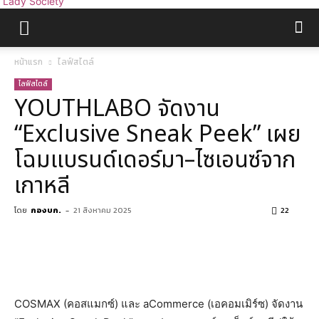
Lady Society
หน้าแรก
ไลฟ์สไตล์
ไลฟ์สไตล์
YOUTHLABO จัดงาน
“Exclusive Sneak Peek” เผย
โฉมแบรนด์เดอร์มา–ไซเอนซ์จาก
เกาหลี
โดย
กองบก.
-
21 สิงหาคม 2025
22
COSMAX (คอสแมกซ์) และ aCommerce (เอคอมเมิร์ซ) จัดงาน