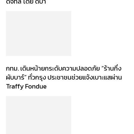
ดิจิทัล โดย ดีป้า
กทม. เดินหน้ายกระดับความปลอดภัย “ร้านกึ่ง
ผับบาร์” ทั่วกรุง ประชาชนช่วยแจ้งเบาะแสผ่าน
Traffy Fondue