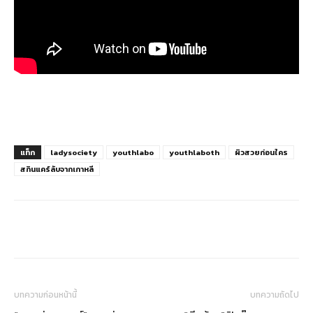
แท็ก
ladysociety
youthlabo
youthlaboth
ผิวสวยก่อนใคร
สกินแคร์ลับจากเกาหลี
บทความก่อนหน้านี้
บทความถัดไป