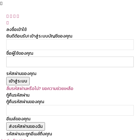
ลงชื่อเข้าใช้
ยินดีต้อนรับ! เข้าสู่ระบบบัญชีของคุณ
ชื่อผู้ใช้ของคุณ
รหัสผ่านของคุณ
ลืมรหัสผ่านหรือไม่? ขอความช่วยเหลือ
กู้คืนรหัสผ่าน
กู้คืนรหัสผ่านของคุณ
อีเมล์ของคุณ
รหัสผ่านจะถูกอีเมล์ถึงคุณ