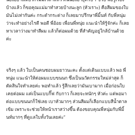
บ้างแล้ว ก็ขอคุณแม่มาทำสวยบ้างนะลูก (หัวเราะ) คือสีผมของใบ
มันไม่เท่ากันค่ะ กระดำกระด่าง ก็เลยมาปรึกษาพี่มิ้นท์ กับพี่หนุ่ม
ว่าจะทำอย่างไรดี พอดี พี่อ้อย เพื่อนพี่หนุ่ย แนะนำให้รู้จักค่ะ ก็เลย
หาเวลาว่างมาทำสีผม แล้วก็ต่อผมด้วย ที่สำคัญอยู่ใกล้บ้านด้วย
ค่ะ
จริงๆ แล้ว ใบเป็นคนชอบผมยาวนะคะ ตั้งแต่เดินแบบแล้ว พอ พี่
หนุ่ม แนะนำให้ต่อผมแบบขนนก ซึ่งเป็นนวัตกรรมใหม่ล่าสุด ก็
ตัดสินใจทำเลยค่ะ พอทำแล้ว รู้สึกเลยว่ามันเบามาก เมื่อก่อนใบ
เคยต่อผม แต่เป็นแบบกิ๊ฟ กับกาว ก็เลยจะหนักๆ หัวค่ะ แต่พอมา
ต่อแบบขนนกก็ใช่เลย เบาหัวมากๆ ส่วนสีผมก็เลือกแบบสีน้ำตาล
เข้ม เพราะจะช่วยให้หน้าเราสว่างขึ้น ต้องขอบคุณพี่หนุ่มกับพี่มิ้
นท์มากๆ ที่ดูแลใบทั้งวันเลยค่ะ”