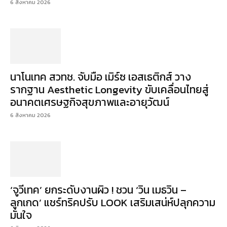
6 สิงหาคม 2026
นาโนเทค สวทช. จับมือ เมิร์ซ เอสเธติกส์ วาง
รากฐาน Aesthetic Longevity ขับเคลื่อนไทยสู่
อนาคตเศรษฐกิจสุขภาพและอายุวัฒน์
6 สิงหาคม 2026
‘จูวีเทค’ ยกระดับงานผิว ! ชวน ‘วิน เมธวิน –
ลูกเกด’ แชร์ทริคปรับ LOOK เสริมเสน่ห์ปลุกความ
มั่นใจ