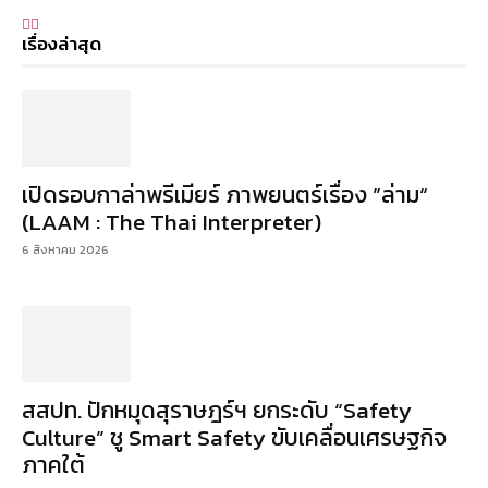
เรื่องล่าสุด
เปิดรอบกาล่าพรีเมียร์ ภาพยนตร์เรื่อง ”ล่าม“
(LAAM : The Thai Interpreter)
6 สิงหาคม 2026
สสปท. ปักหมุดสุราษฎร์ฯ ยกระดับ “Safety
Culture” ชู Smart Safety ขับเคลื่อนเศรษฐกิจ
ภาคใต้