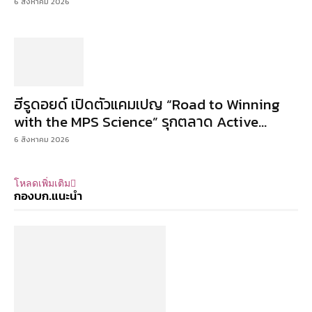
6 สิงหาคม 2026
ฮีรูดอยด์ เปิดตัวแคมเปญ “Road to Winning
with the MPS Science” รุกตลาด Active...
6 สิงหาคม 2026
โหลดเพิ่มเติม
กองบก.แนะนำ