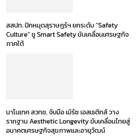
สสปท. ปักหมุดสุราษฎร์ฯ ยกระดับ “Safety
Culture” ชู Smart Safety ขับเคลื่อนเศรษฐกิจ
ภาคใต้
นาโนเทค สวทช. จับมือ เมิร์ซ เอสเธติกส์ วาง
รากฐาน Aesthetic Longevity ขับเคลื่อนไทยสู่
อนาคตเศรษฐกิจสุขภาพและอายุวัฒน์