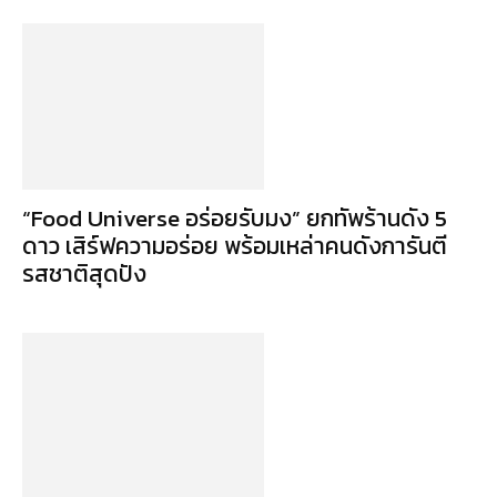
“Food Universe อร่อยรับมง” ยกทัพร้านดัง 5
ดาว เสิร์ฟความอร่อย พร้อมเหล่าคนดังการันตี
รสชาติสุดปัง