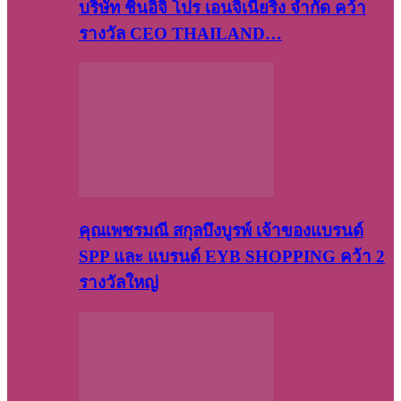
บริษัท​ ชินอิจิ​ โปร​ เอน​จิเนีย​ริ่ง​ จำกัด คว้า
รางวัล CEO THAILAND…
คุณเพชรมณี สกุลบึงบูรพ์ เจ้าของแบรนด์
SPP และ แบรนด์ EYB SHOPPING คว้า 2
รางวัลใหญ่