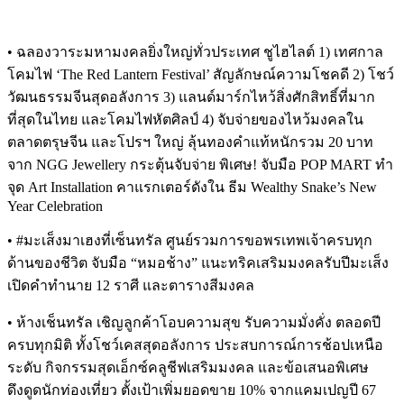
• ฉลองวาระมหามงคลยิ่งใหญ่ทั่วประเทศ ชูไฮไลต์ 1) เทศกาล
โคมไฟ ‘The Red Lantern Festival’ สัญลักษณ์ความโชคดี 2) โชว์
วัฒนธรรมจีนสุดอลังการ 3) แลนด์มาร์กไหว้สิ่งศักสิทธิ์ที่มาก
ที่สุดในไทย และโคมไฟหัตศิลป์ 4) จับจ่ายของไหว้มงคลใน
ตลาดตรุษจีน และโปรฯ ใหญ่ ลุ้นทองคำแท้หนักรวม 20 บาท
จาก NGG Jewellery กระตุ้นจับจ่าย พิเศษ! จับมือ POP MART ทำ
จุด Art Installation คาแรกเตอร์ดังใน ธีม Wealthy Snake’s New
Year Celebration
• #มะเส็งมาเฮงที่เซ็นทรัล ศูนย์รวมการขอพรเทพเจ้าครบทุก
ด้านของชีวิต จับมือ “หมอช้าง” แนะทริคเสริมมงคลรับปีมะเส็ง
เปิดคำทำนาย 12 ราศี และตารางสีมงคล
• ห้างเช็นทรัล เชิญลูกค้าโอบความสุข รับความมั่งคั่ง ตลอดปี
ครบทุกมิติ ทั้งโชว์เคสสุดอลังการ ประสบการณ์การช้อปเหนือ
ระดับ กิจกรรมสุดเอ็กซ์คลูชีฟเสริมมงคล และข้อเสนอพิเศษ
ดึงดูดนักท่องเที่ยว ตั้งเป้าเพิ่มยอดขาย 10% จากแคมเปญปี 67