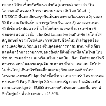
ตลาด บริษัท เซ็นทรัลพัฒนา จำกัด (มหาชน) กล่าวว่า “ใน
โอกาสเฉลิมฉลอง 3 วาระมหามงคลระดับโลก ได้แก่ 1)
UNESCO ขึ้นทะเบียนตรุษจีนเป็นมรดกทางวัฒนธรรม 2) ฉลอง
50 ปี ความสัมพันธ์ทางการทูตไทย-จีน, และ 3) ฉลองครบรอบ
45 ปีเซ็นทรัลพัฒนา สร้างไฮไลต์มหามงคลทั่วประเทศ อาทิ
ฉลองตรุษจีนด้วยธีม ‘The Red Lantern Festival’ เทศกาลโคมไฟ
สัญลักษณ์ความโชคดีและการเปิดรับชีวิตใหม่ที่เจริญรุ่งเรือง,
การแสดงศิลปะวัฒนธรรมจีนสุดอลังการหาชมยาก, หนึ่งเดียว
แลนด์มาร์กการรวมการขอพรสิ่งศักดิ์สิทธิ์มากที่สุดในไทย โดย
ร่วมกับ “หมอช้าง แนะทริคเสริมมงคลปีมะเส็ง”, จับจ่ายของไหว้
อาหารมงคลในตลาดตรุษจีน 38 สาขา ทั่วประเทศ และอัดโปร
โมชั่นใหญ่ เดินหน้าขับเคลื่อนเศรษฐกิจและท่องเที่ยวไทย
ไตรมาสแรกของปี ปลุกกำลังซื้อทั่วประเทศ ขานรับโครงการลด
หย่อนภาษี Easy E-Receipt 2.0 ของภาครัฐ คาดสร้างเงินสะพัด
ตลอดแคมเปญกว่า 15,000 ล้านบาททั่วประเทศ และเพิ่ม ทราฟ
ฟิกในศูนย์ฯ ทั่วประเทศกว่า 25-30%