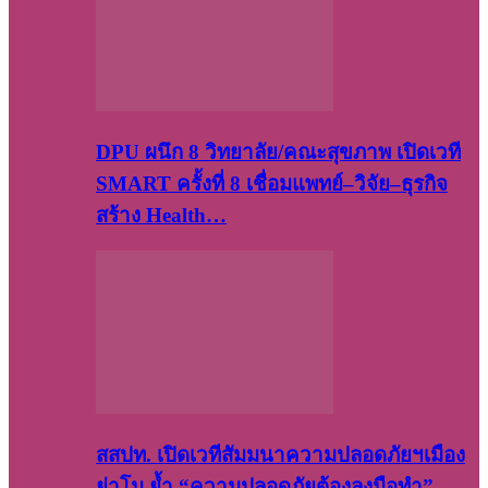
DPU ผนึก 8 วิทยาลัย/คณะสุขภาพ เปิดเวที
SMART ครั้งที่ 8 เชื่อมแพทย์–วิจัย–ธุรกิจ
สร้าง Health…
สสปท. เปิดเวทีสัมมนาความปลอดภัยฯเมือง
ย่าโม ย้ำ “ความปลอดภัยต้องลงมือทำ”