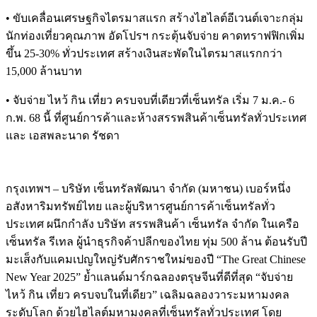
• ขับเคลื่อนเศรษฐกิจไตรมาสแรก สร้างไฮไลต์อีเวนต์เจาะกลุ่ม
นักท่องเที่ยวคุณภาพ อัดโปรฯ กระตุ้นจับจ่าย คาดทราฟฟิกเพิ่ม
ขึ้น 25-30% ทั่วประเทศ สร้างเงินสะพัดในไตรมาสแรกกว่า
15,000 ล้านบาท
• จับจ่าย ไหว้ กิน เที่ยว ครบจบที่เดียวที่เซ็นทรัล เริ่ม 7 ม.ค.- 6
ก.พ. 68 นี้ ที่ศูนย์การค้าและห้างสรรพสินค้าเซ็นทรัลทั่วประเทศ
และ เอสพละนาด รัชดา
กรุงเทพฯ – บริษัท เซ็นทรัลพัฒนา จำกัด (มหาชน) เบอร์หนึ่ง
อสังหาริมทรัพย์ไทย และผู้บริหารศูนย์การค้าเซ็นทรัลทั่ว
ประเทศ ผนึกกำลัง บริษัท สรรพสินค้า เซ็นทรัล จำกัด ในเครือ
เซ็นทรัล รีเทล ผู้นำธุรกิจค้าปลีกของไทย ทุ่ม 500 ล้าน ต้อนรับปี
มะเส็งกับแคมเปญใหญ่รับศักราชใหม่ของปี “The Great Chinese
New Year 2025” ย้ำแลนด์มาร์กฉลองตรุษจีนที่ดีที่สุด “จับจ่าย
ไหว้ กิน เที่ยว ครบจบในที่เดียว” เฉลิมฉลองวาระมหามงคล
ระดับโลก ด้วยไฮไลต์มหามงคลที่เซ็นทรัลทั่วประเทศ โดย