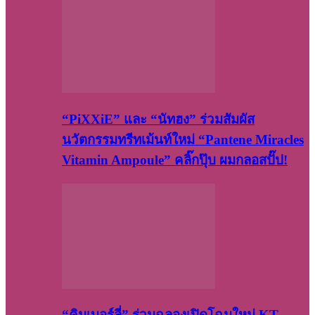
“PiXXiE” และ “นัทฮง” ร่วมสัมผัส
นวัตกรรมทรีทเม้นท์ใหม่ “Pantene Miracles
Vitamin Ampoule” คลิ๊กปุ๊บ ผมกลอสปั๊ป!
“คิมเบอร์ลี่” ร่วมฉลองเปิดโฉมใหม่ KT