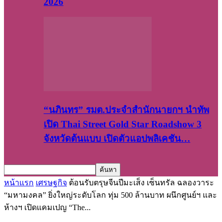
2026
“นภินทร” รมต.ประจำสำนักนายกฯ นำทัพ
เปิด Thai Street Gold Star Roadshow 3
จังหวัดต้นแบบ เปิดตัวแอปพลิเคชัน…
หน้าแรก
เศรษฐกิจ
ต้อนรับตรุษจีนปีมะเส็ง เซ็นทรัล ฉลองวาระ
“มหามงคล” ยิ่งใหญ่ระดับโลก ทุ่ม 500 ล้านบาท ผนึกศูนย์ฯ และ
ห้างฯ เปิดแคมเปญ “The...