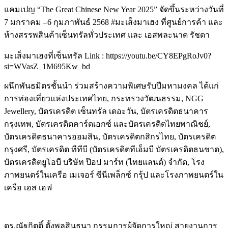
แคมเปญ “The Great Chinese New Year 2025” จัดขึ้นระหว่างวันที่
7 มกราคม –6 กุมภาพันธ์ 2568 #มะเส็งมาเฮง ที่ศูนย์การค้า และ
ห้างสรรพสินค้าเซ็นทรัลทั่วประเทศ และ เอสพละนาด รัชดา
มะเส็งมาเฮงที่เซ็นทรัล Link : https://youtu.be/CY8EPgRoJv0?
si=WVasZ_1M695Kw_bd
ผนึกพันธมิตรชั้นนำ ร่วมสร้างความพิเศษรับปีมหามงคล ได้แก่
การท่องเที่ยวแห่งประเทศไทย, กระทรวงวัฒนธรรม, NGG
Jewellery, บัตรเครดิต เซ็นทรัล เดอะวัน, บัตรเครดิตธนาคาร
กรุงเทพ, บัตรเครดิตคาร์ดเอกซ์ และบัตรเครดิตไทยพาณิชย์,
บัตรเครดิตธนาคารออมสิน, บัตรเครดิตกสิกรไทย, บัตรเครดิต
กรุงศรี, บัตรเครดิต ทีทีบี (บัตรเครดิตทีเอ็มบี บัตรเครดิตธนชาต),
บัตรเครดิตยูโอบี บริษัท ป๊อป มาร์ท (ไทยแลนด์) จํากัด, โรง
ภาพยนตร์ในเครือ เมเจอร์ ซีนีเพล็กซ์ กรุ้ป และโรงภาพยนตร์ใน
เครือ เอส เอฟ
ดร.ณัฐกิตติ์ ตั้งพูลสินธนา กรรมการผู้จัดการใหญ่ สายงานการ