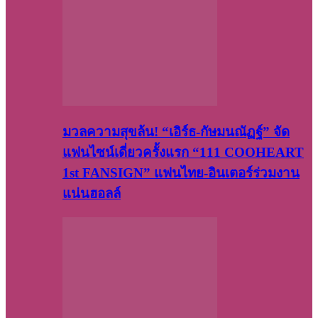
มวลความสุขล้น! “เอิร์ธ-กัษมนณัฏฐ์” จัด
แฟนไซน์เดี่ยวครั้งแรก “111 COOHEART
1st FANSIGN” แฟนไทย-อินเตอร์ร่วมงาน
แน่นฮอลล์