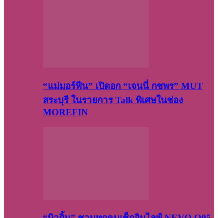
“แม่มอร์ฟีน” เปิดอก “เจนนี่ กชพร” MUT
สระบุรี ในรายการ Talk พิเศษในช่อง
MOREFIN
“บิวกิ้น” ชวนทุกคนเช็กอินไลฟ์ NEVO Q05