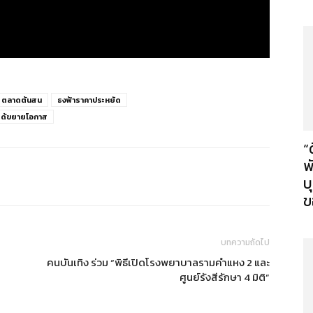
ตลาดต้นสน
ธงฟ้าราคาประหยัด
ได้ขยายโอกาส
“
พ
บ
ข
บทความถัดไป
คนบันเทิง ร่วม “พิธีเปิดโรงพยาบาลรามคำแหง 2 และ
ศูนย์รังสีรักษา 4 มิติ”