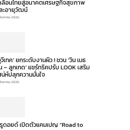
คลื่อนไทยสู่อนาคตเศรษฐกิจสุขภาพ
ละอายุวัฒน์
สิงหาคม 2026
จูวีเทค’ ยกระดับงานผิว ! ชวน ‘วิน เมธ
ิน – ลูกเกด’ แชร์ทริคปรับ LOOK เสริม
สน่ห์ปลุกความมั่นใจ
สิงหาคม 2026
ีรูดอยด์ เปิดตัวแคมเปญ “Road to