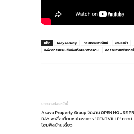
แท็ก
ladysociety
กระทรวงพาณิชย์
งานธงฟ้า
ธงฟ้าราคาประหยัดจังหวัดมหาสารคาม
ลดรายจ่ายเพิ่มราย
แบ่งปัน
บทความก่อนหน้านี้
Asava Property Group จัดงาน OPEN HOUSE PR
DAY พาสื่อเยี่ยมชมโครงการ “PENTVILLE” ทาวน์
โฮมฟีลบ้านเดี่ยว