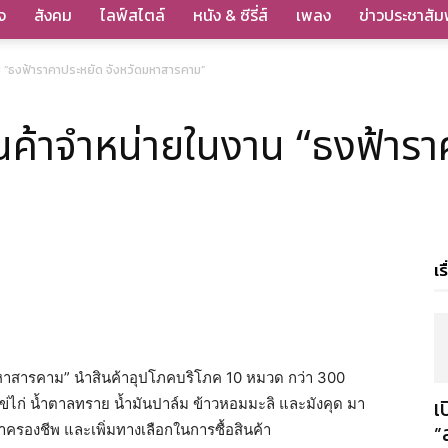
จ
สังคม
ไลฟ์สไตล์
หนัง & ซีรี่ส์
เพลง
ข่าวประชาสัมพ
น “ธงฟ้าราคาประหยัด จังหวัดมหาสารคาม”
นค้าจำหน่ายในงาน “ธงฟ้ารา
เร
มหาสารคาม” นำสินค้าอุปโภคบริโภค 10 หมวด กว่า 300
เ
ไข่ไก่ น้ำตาลทราย น้ำมันปาล์ม ข้าวหอมมะลิ และมังคุด มา
”
าครองชีพ และเพิ่มทางเลือกในการซื้อสินค้า