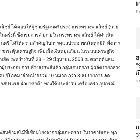
I
6 
าณิชย์ ได้มอบให้ผู้ช่วยรัฐมนตรีประจำกระทรวงพาณิชย์ (นาย
ในครั้งนี้ ซึ่งกรมการค้าภายใน กระทรวงพาณิชย์ ได้ดำเนิน
ตรี ได้ให้ความสำคัญกับการดูแลประชาชนในทุกมิติ ทั้งการ
ารกระตุ้นเศรษฐกิจ เพิ่มเม็ดเงินหมุนเวียนในระบบเศรษฐกิจ
ส
ยัด ระหว่างวันที่ 28 – 29 มิถุนายน 2568 ณ ตลาดต้นสน
“
ผู้ประกอบการ ห้างสรรพสินค้า กลุ่มเกษตรกร ผู้ผลิตรายกลาง
ข
ภคบริโภคมาจำหน่ายรวม 10 หมวด กว่า 300 รายการ ลด
6 
ซอสปรุงรส น้ำยาซักผ้า ของใช้ประจำวัน เครื่องครัว อุปกรณ์
น
ละสินค้าผลไม้ที่เชื่อมโยงจากกลุ่มเกษตรกร ในราคาพิเศษ ทุก
ว