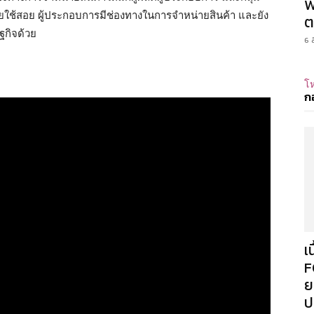
W
ใช้สอย ผู้ประกอบการมีช่องทางในการจำหน่ายสินค้า และยัง
ต
ฐกิจด้วย
6 
โห
ก
เ
F
ย
ป