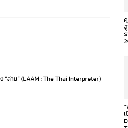
ค
ส
ร
2
อง ”ล่าม“ (LAAM : The Thai Interpreter)
“
เ
D
T