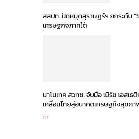
สสปท. ปักหมุดสุราษฎร์ฯ ยกระดับ “S
เศรษฐกิจภาคใต้
นาโนเทค สวทช. จับมือ เมิร์ซ เอสเธ
เคลื่อนไทยสู่อนาคตเศรษฐกิจสุขภา