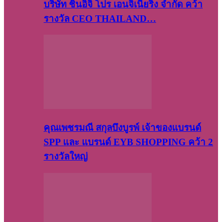
บริษัท​ ชินอิจิ​ โปร​ เอน​จิเนีย​ริ่ง​ จำกัด คว้า
รางวัล CEO THAILAND…
คุณเพชรมณี สกุลบึงบูรพ์ เจ้าของแบรนด์
SPP และ แบรนด์ EYB SHOPPING คว้า 2
รางวัลใหญ่