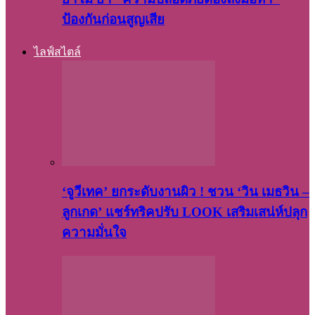
ป้องกันก่อนสูญเสีย
ไลฟ์สไตล์
‘จูวีเทค’ ยกระดับงานผิว ! ชวน ‘วิน เมธวิน –
ลูกเกด’ แชร์ทริคปรับ LOOK เสริมเสน่ห์ปลุก
ความมั่นใจ