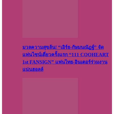
มวลความสุขล้น! “เอิร์ธ-กัษมนณัฏฐ์” จัด
แฟนไซน์เดี่ยวครั้งแรก “111 COOHEART
1st FANSIGN” แฟนไทย-อินเตอร์ร่วมงาน
แน่นฮอลล์