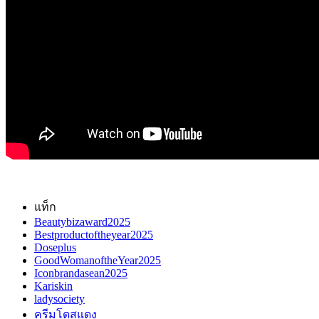
แท็ก
Beautybizaward2025
Bestproductoftheyear2025
Doseplus
GoodWomanoftheYear2025
Iconbrandasean2025
Kariskin
ladysociety
ครีมโดสแดง