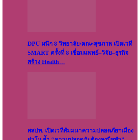
DPU ผนึก 8 วิทยาลัย/คณะสุขภาพ เปิดเวที
SMART ครั้งที่ 8 เชื่อมแพทย์–วิจัย–ธุรกิจ
สร้าง Health…
สสปท. เปิดเวทีสัมมนาความปลอดภัยฯเมือง
ย่าโม ย้ำ “ความปลอดภัยต้องลงมือทำ”