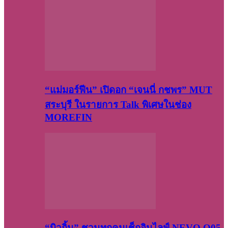
“แม่มอร์ฟีน” เปิดอก “เจนนี่ กชพร” MUT
สระบุรี ในรายการ Talk พิเศษในช่อง
MOREFIN
“บิวกิ้น” ชวนทุกคนเช็กอินไลฟ์ NEVO Q05