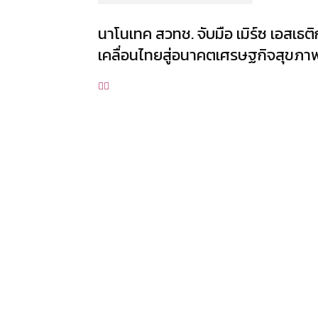
นาโนเทค สวทช. จับมือ เมิร์ซ เอสเธ
เคลื่อนไทยสู่อนาคตเศรษฐกิจสุขภา