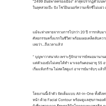
“2499 อันธพาลครองเมือง” ล่าสุดปรากฏตัวบ
ในลุคสวยเป๊ะ ปัง โชว์อินเนอร์ความเซ็กซี่ไม่แผ่
แม้จะห่างหายจากวงการไปกว่า 20 ปี การกลับมาครั
ศัลยกรรมครั้งแรกในชีวิต! พร้อมเผยเคล็ดลับค
เลยว่า…ถึงเวลาแล้ว!
“ บุญพาวาสนาส่ง เพราะรู้จักอาจารย์หมอมานาน
แต่ตัวเองยังไม่เคยได้ทำ มาเจอกันตอนอายุ 55 อาจ
เริ่มแห้งกร้าน ไม่สดใสดูแก่ อาจารย์มาจับๆ แล้วก
โดยงานนี้เจ้าตัว จัดเต็มแบบ All-in-One ทั้งด
หน้า ด้วย Facial Contour พร้อมดูแลสุขภาพองค
ผู้เชี่ยวชาญจาก ธีรพรคลินิกโดยคุณหมอชลธิศ ค