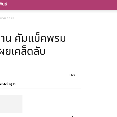
ันธ์
วัย 55 ปี!
นาน คัมแบ็คพรม
ยเคล็ดลับ
129
ื่องล่าสุด