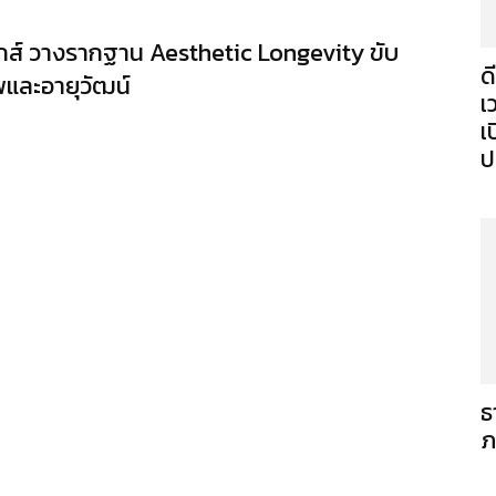
ติกส์ วางรากฐาน Aesthetic Longevity ขับ
ด
พและอายุวัฒน์
เ
เ
ป
ธ
ภ