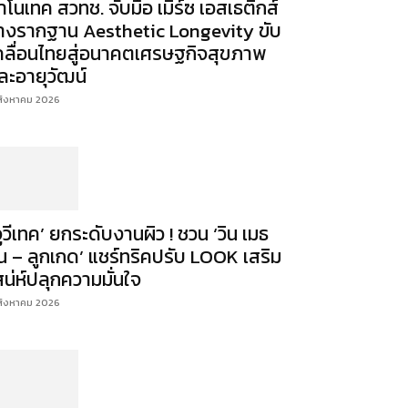
าโนเทค สวทช. จับมือ เมิร์ซ เอสเธติกส์
างรากฐาน Aesthetic Longevity ขับ
คลื่อนไทยสู่อนาคตเศรษฐกิจสุขภาพ
ละอายุวัฒน์
สิงหาคม 2026
จูวีเทค’ ยกระดับงานผิว ! ชวน ‘วิน เมธ
ิน – ลูกเกด’ แชร์ทริคปรับ LOOK เสริม
สน่ห์ปลุกความมั่นใจ
สิงหาคม 2026