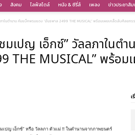
จ
สังคม
ไลฟ์สไตล์
หนัง & ซีรี่ส์
เพลง
ข่าวประชาสัมพ
ลลภาในตำนาน คัมแบ็คพรมแดง “อันธพาล 2499 THE MUSICAL” พร้อมเผยเคล็ดลับศัลยกรรม
แชมเปญ เอ็กซ์” วัลลภาในตำ
99 THE MUSICAL” พร้อมเผ
เร
ชมเปญ เอ็กซ์” หรือ วัลลภา ตัวแม่ !! ในตำนานจากภาพยนตร์