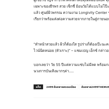
เฉพาะของธีรพร สวย เซ็กซี่ ย้อนวัยได้แบบไม่โป
แล้ว ศูนย์ผิวพรรณ ความงาม Longivity Center ข
เรียกว่าพร้อมส่งต่อความสวยจากภายในสู่ภายน
“ทำหน้าสวยแล้ว ผิวก็ต้องใส รูปร่างก็ต้องเป๊ะ
ไวน์นิดหน่อย (หัวเราะ)” – แชมเปญ เอ็กซ์ กล่าว
บอกเลยว่า วัย 55 ปีแต่ความแซ่บไม่มีลด พร้อมกลับ
นวงการบันเทิงมากๆค่า…..
แท็ก
2499 อันธพาลครองเมือง
อันธพาล2499THEMU
แบ่งปัน