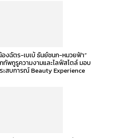
น้องฉัตร-เบเบ้ ธันย์ชนก-หมวยฟ้า”
กทัพกูรูความงามและไลฟ์สไตล์ มอบ
ระสบการณ์ Beauty Experience