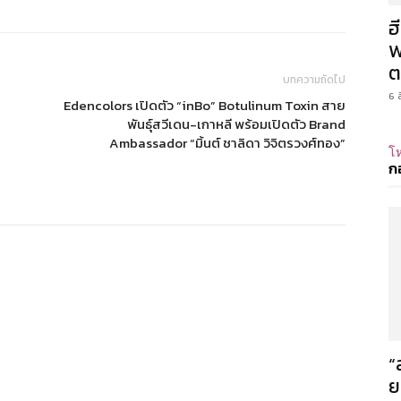
ฮ
W
ต
บทความถัดไป
6 
Edencolors เปิดตัว “inBo” Botulinum Toxin สาย
พันธุ์สวีเดน-เกาหลี พร้อมเปิดตัว Brand
Ambassador “มิ้นต์ ชาลิดา วิจิตรวงศ์ทอง”
โห
ก
“
ย