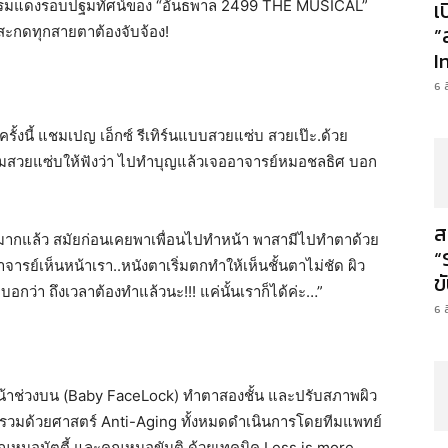
เ
นพรมแดงรอบปฐมทัศน์ของ “อันธพาล 2499 THE MUSICAL”
”
ว สะกดทุกสายตาต้องจับจ้อง!
I
6 
้งนี้ แชมเปญ เอ็กซ์ รีเทิร์นแบบสวยแซ่บ สวยเป๊ะ.ด้วย
วามสวยแซ่บให้ฟังว่า ไปทำบุญแล้วเจออาจารย์หมอชลธิศ บอก
ส
มากแล้ว สมัยก่อนเคยพาเพื่อนไปทำหน้า พาสามีไปทำตาด้วย
“
ารย์เห็นหน้าเรา..หนังตาเริ่มตกทำให้เห็นชั้นตาไม่ชัด ผิว
ข
็บอกว่า ถึงเวลาต้องทำแล้วนะ!!! แค่นั้นเราก็ได้ค่ะ…”
6 
ึงหน้าช่วงบน (Baby FaceLock) ทำตาสองชั้น และปรับสภาพผิว
์รวมด้วยศาสตร์ Anti-Aging ทั้งหมดดำเนินการโดยทีมแพทย์
ุณหมอนัตตี้ และคุณหมอขันติ ด้วยเทคนิค Less is more