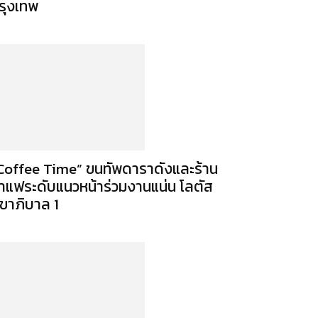
รุงเทพ
Coffee Time” ขนทัพดาราดังและร้าน
าแฟระดับแนวหน้าร่วมงานแน่น โลตัส
ุขาภิบาล 1