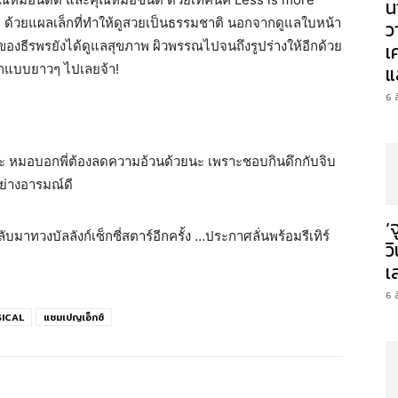
น
๊ะ ด้วยแผลเล็กที่ทำให้ดูสวยเป็นธรรมชาติ นอกจากดูแลใบหน้า
ว
องธีรพรยังได้ดูแลสุขภาพ ผิวพรรณไปจนถึงรูปร่างให้อีกด้วย
เ
อกแบบยาวๆ ไปเลยจ้า!
แ
6 
นะคะ หมอบอกพี่ต้องลดความอ้วนด้วยนะ เพราะชอบกินดึกกับจิบ
อย่างอารมณ์ดี
‘
มาทวงบัลลังก์เซ็กซี่สตาร์อีกครั้ง …ประกาศลั่นพร้อมรีเทิร์
ว
เ
6 
SICAL
แชมเปญเอ็กซ์