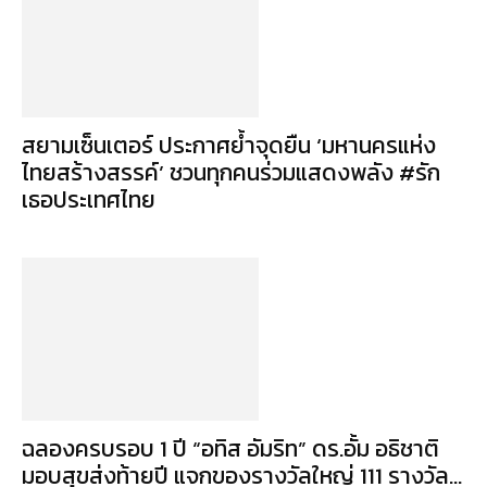
สยามเซ็นเตอร์ ประกาศย้ำจุดยืน ‘มหานครแห่ง
ไทยสร้างสรรค์’ ชวนทุกคนร่วมแสดงพลัง #รัก
เธอประเทศไทย
ฉลองครบรอบ 1 ปี “อทิส อัมริท” ดร.อั้ม อธิชาติ
มอบสุขส่งท้ายปี แจกของรางวัลใหญ่ 111 รางวัล...