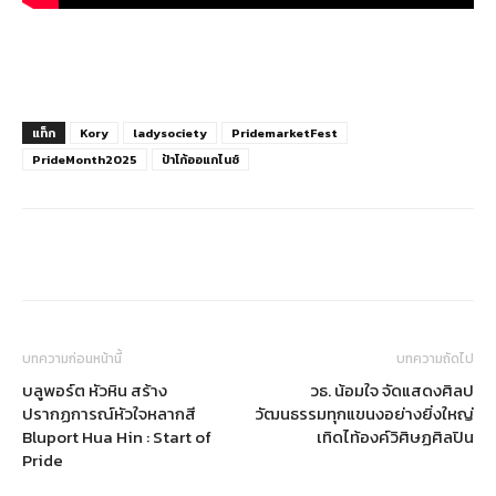
แท็ก
Kory
ladysociety
PridemarketFest
PrideMonth2025
ป้าโก้ออแกไนซ์
บทความก่อนหน้านี้
บทความถัดไป
บลูพอร์ต หัวหิน สร้าง
วธ. น้อมใจ จัดแสดงศิลป
ปรากฏการณ์หัวใจหลากสี
วัฒนธรรมทุกแขนงอย่างยิ่งใหญ่
Bluport Hua Hin : Start of
เทิดไท้องค์วิศิษฏศิลปิน
Pride