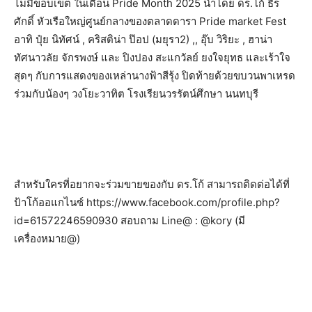
ไม่มีขอบเขต ในเดือน Pride Month 2025 นำโดย ดร.โก้ ธีร
ศักดิ์ หัวเรือใหญ่ศูนย์กลางของตลาดดารา Pride market Fest
อาทิ ปุ๋ย นิทัศน์ , คริสติน่า ป๊อป (มยุรา2) ,, อุ๊บ วิริยะ , ฮาน่า
ทัศนาวลัย จักรพงษ์ และ ปิงปอง สะแกวัลย์ ยงใจยุทธ และเร้าใจ
สุดๆ กับการแสดงของเหล่านางฟ้าสีรุ้ง ปิดท้ายด้วยขบวนพาเหรด
ร่วมกับน้องๆ วงโยะวาทิต โรงเรียนวรรัตน์ศึกษา นนทบุรี
สำหรับใครที่อยากจะร่วมขายของกับ ดร.โก้ สามารถติดต่อได้ที่
ป้าโก้ออแกไนซ์ https://www.facebook.com/profile.php?
id=61572246590930 สอบถาม Line@ : @kory (มี
เครื่องหมาย@)