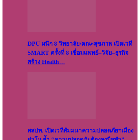
DPU ผนึก 8 วิทยาลัย/คณะสุขภาพ เปิดเวที
SMART ครั้งที่ 8 เชื่อมแพทย์–วิจัย–ธุรกิจ
สร้าง Health…
สสปท. เปิดเวทีสัมมนาความปลอดภัยฯเมือง
ย่าโม ย้ำ “ความปลอดภัยต้องลงมือทำ”