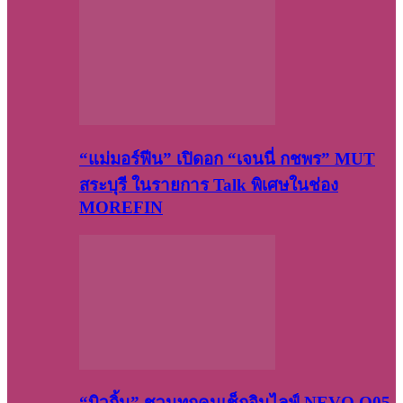
“แม่มอร์ฟีน” เปิดอก “เจนนี่ กชพร” MUT
สระบุรี ในรายการ Talk พิเศษในช่อง
MOREFIN
“บิวกิ้น” ชวนทุกคนเช็กอินไลฟ์ NEVO Q05