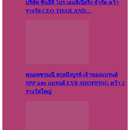
บริษัท​ ชินอิจิ​ โปร​ เอน​จิเนีย​ริ่ง​ จำกัด คว้า
รางวัล CEO THAILAND…
คุณเพชรมณี สกุลบึงบูรพ์ เจ้าของแบรนด์
SPP และ แบรนด์ EYB SHOPPING คว้า 2
รางวัลใหญ่