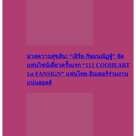
มวลความสุขล้น! “เอิร์ธ-กัษมนณัฏฐ์” จัด
แฟนไซน์เดี่ยวครั้งแรก “111 COOHEART
1st FANSIGN” แฟนไทย-อินเตอร์ร่วมงาน
แน่นฮอลล์