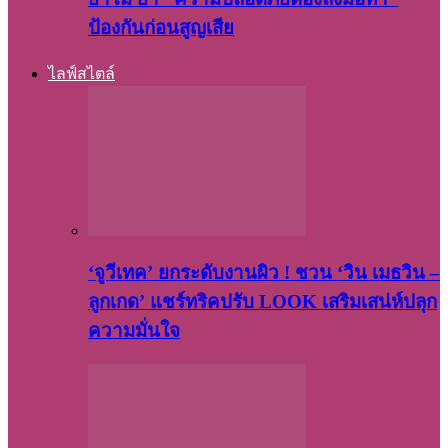
ป้องกันก่อนสูญเสีย
ไลฟ์สไตล์
‘จูวีเทค’ ยกระดับงานผิว ! ชวน ‘วิน เมธวิน –
ลูกเกด’ แชร์ทริคปรับ LOOK เสริมเสน่ห์ปลุก
ความมั่นใจ