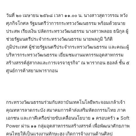
วันที่ ๒๐ เมษายน ๒๕๖๘ เวลา ๑๑.๐๐ น. นางสาวสุดาวรรณ หวัง
ศุภกิจโกศล รัฐมนตรีว่าการกระทรวงวัฒนธรรม พร้อมด้วยนาย
ประสพ เรียงเงิน ปลัดกระทรวงวัฒนธรรม นางสาวพลอย ธนิกุล ผู้
ช่วยรัฐมนตรีประจำกระทรวงวัฒนธรรม นายพลภูมิ วิภัติ
ภูมิประเทศ ผู้ช่วยรัฐมนตรีประจำกระทรวงวัฒนธรรม และคณะผู้
บริหารกระทรวงวัฒนธรรม เยี่ยมชมงานมหกรรมอุตสาหกรรม
สร้างสรรค์สู่สากลและการเจรจาธุรกิจ” ณ พารากอน ฮอลล์ ชั้น ๕
ศูนย์การค้าสยามพารากอน
กระทรวงวัฒนธรรมร่วมกับสถาบันเทคโนโลยีพระจอมเกล้าเจ้า
คุณทหารลาดกระบัง สมาคมการค้าส่งเสริมหัตถกรรมไทย ภาค
เอกชน และภาคีเครือข่ายขับเคลื่อนนโยบาย ๑ ครอบครัว ๑ Soft
Power ผ่าน ๑๑ กลุ่มอุตสาหกรรมสร้างสรรค์ เพื่อพัฒนาศักยภาพ
คนไทยให้เป็นแรงงานทักษะสูง เกิดการจ้างงานด้านศิลป