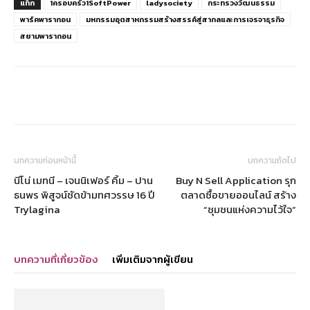
แท็ก
1ครอบครัว1SoftPower
ladysociety
กระทรวงวัฒนธรรม
พาร์คพารากอน
มหกรรมอุตสาหกรรมสร้างสรรค์สู่สากลและการเจรจาธุรกิจ
สยามพารากอน
บทความก่อนหน้านี้
บทความถัดไป
นีโน่ เมทนี – เจนนิเฟอร์ คิ้ม – ปาน
Buy N Sell Application รุก
ธนพร พิสูจน์ชัดข้ามทศวรรษ 16 ปี
ตลาดซื้อขายออนไลน์ สร้าง
Trylagina
“ชุมชนแห่งความไว้ใจ”
บทความที่เกี่ยวข้อง
เพิ่มเติมจากผู้เขียน