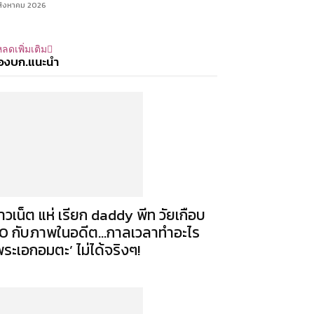
สิงหาคม 2026
ลดเพิ่มเติม
องบก.แนะนำ
าวเน็ต แห่ เรียก daddy พีท วัยเกือบ
0 กับภาพในอดีต…กาลเวลาทำอะไร
พระเอกอมตะ’ ไม่ได้จริงๆ!