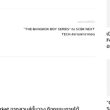
บทความถัดไป
“THE BANGKOK BOY SERIES” ณ SCBX NEXT
เ
TECH สยามพารากอน
F
อ
“
S
arket จากสวนสู่ชั้นวาง กิจกรรมภายใต้