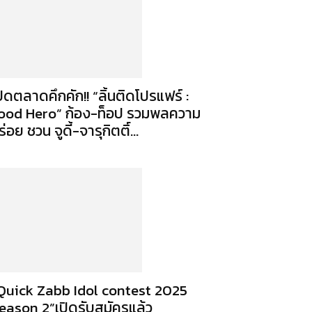
ปิดตลาดคึกคัก!! “ลิ้นติดโปรแฟร์ :
ood Hero” ก้อง-ท็อป รวมพลความ
ร่อย ชวน จูดี้-จารุกิตติ์...
Quick Zabb Idol contest 2025
eason 2”เปิดรับสมัครแล้ว