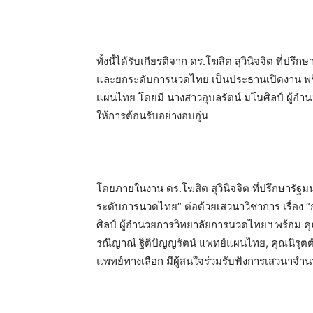
ทั้งนี้ได้รับเกียรติจาก ดร.โฆสิต สุวินิจจิต ที
และยกระดับการนวดไทย เป็นประธานเปิดงาน พร้อ
แผนไทย โดยมี นางสาวอุบลรัตน์ มโนศิลป์ ผู้
ให้การต้อนรับอย่างอบอุ่น
โดยภายในงาน ดร.โฆสิต สุวินิจจิต ที่ปรึกษารัฐ
ระดับการนวดไทย” ต่อด้วยเสวนาวิชาการ เรื่อง 
ศิลป์ ผู้อำนวยการวิทยาลัยการนวดไทยฯ พร้อม ค
รณิญาณ์ ฐิติปัญญรัตน์ แพทย์แผนไทย, คุณนิรุ
แพทย์ทางเลือก มีผู้สนใจร่วมรับฟังการเสวนาจำ