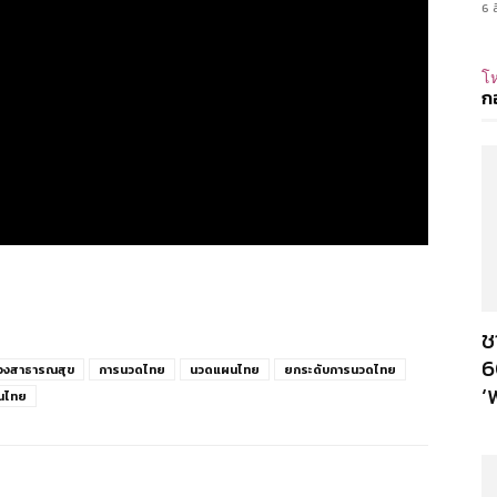
6 
โห
ก
ช
6
วงสาธารณสุข
การนวดไทย
นวดแผนไทย
ยกระดับการนวดไทย
‘
นไทย