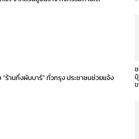
ช
ป
ร้านกึ่งผับบาร์” ทั่วกรุง ประชาชนช่วยแจ้ง
ข