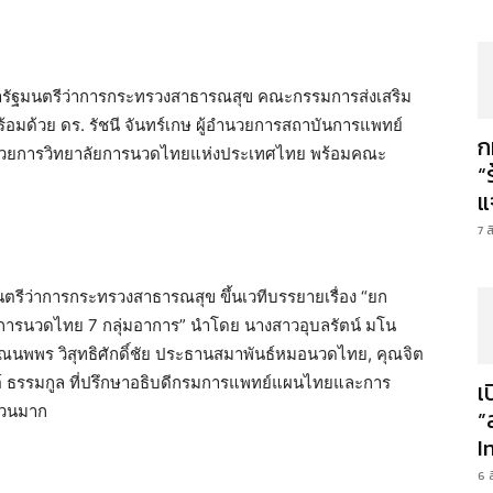
่ปรึกษารัฐมนตรีว่าการกระทรวงสาธารณสุข คณะกรรมการส่งเสริม
มด้วย ดร. รัชนี จันทร์เกษ ผู้อำนวยการสถาบันการแพทย์
ก
อำนวยการวิทยาลัยการนวดไทยแห่งประเทศไทย พร้อมคณะ
“
แ
7 
มนตรีว่าการกระทรวงสาธารณสุข ขึ้นเวทีบรรยายเรื่อง “ยก
“การนวดไทย 7 กลุ่มอาการ” นำโดย นางสาวอุบลรัตน์ มโน
ุณนพพร วิสุทธิศักดิ์ชัย ประธานสมาพันธ์หมอนวดไทย, คุณจิต
ตต์ ธรรมกูล ที่ปรึกษาอธิบดีกรมการแพทย์แผนไทยและการ
เ
นวนมาก
”
I
6 