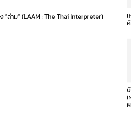
เ
อง ”ล่าม“ (LAAM : The Thai Interpreter)
ศ
บ
I
ผ