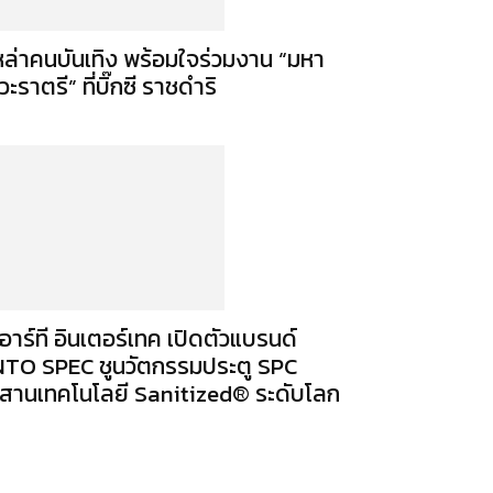
หล่าคนบันเทิง พร้อมใจร่วมงาน “มหา
ิวะราตรี” ที่บิ๊กซี ราชดำริ
ีอาร์ที อินเตอร์เทค เปิดตัวแบรนด์
NTO SPEC ชูนวัตกรรมประตู SPC
สานเทคโนโลยี Sanitized® ระดับโลก