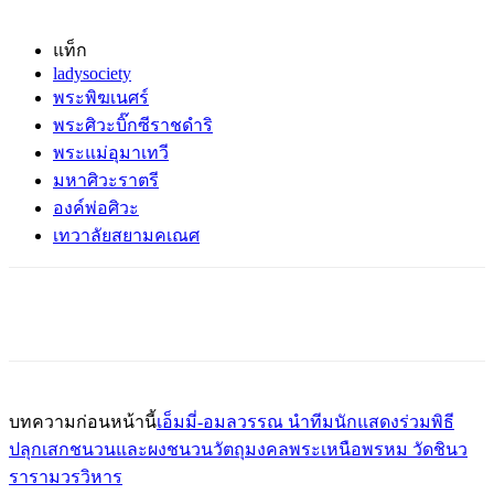
แท็ก
ladysociety
พระพิฆเนศร์
พระศิวะบิ๊กซีราชดำริ
พระแม่อุมาเทวี
มหาศิวะราตรี
องค์พ่อศิวะ
เทวาลัยสยามคเณศ
บทความก่อนหน้านี้
เอ็มมี่-อมลวรรณ นำทีมนักแสดงร่วมพิธี
ปลุกเสกชนวนและผงชนวนวัตถุมงคลพระเหนือพรหม วัดชินว
รารามวรวิหาร