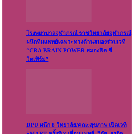
โรงพยาบาลจุฬาภรณ์ ราชวิทยาลัยจุฬาภรณ์
ผนึกทีมแพทย์เฉพาะทางด้านสมองร่วมเวที
“CRA BRAIN POWER สมองฟิต ชี
วิตเฟิร์ม”
DPU ผนึก 8 วิทยาลัย/คณะสุขภาพ เปิดเวที
SMART ครั้งที่ 8 เชื่อมแพทย์–วิจัย–ธุรกิจ