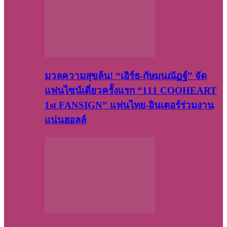
มวลความสุขล้น! “เอิร์ธ-กัษมนณัฏฐ์” จัด
แฟนไซน์เดี่ยวครั้งแรก “111 COOHEART
1st FANSIGN” แฟนไทย-อินเตอร์ร่วมงาน
แน่นฮอลล์