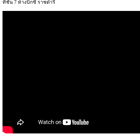
ที่ชั้น 7 ห้างบิ๊กซี ราชดำริ