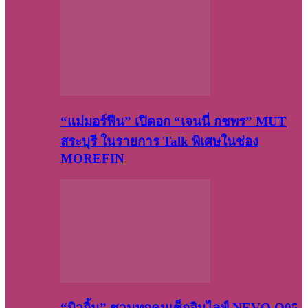
“แม่มอร์ฟีน” เปิดอก “เจนนี่ กชพร” MUT
สระบุรี ในรายการ Talk พิเศษในช่อง
MOREFIN
“บิวกิ้น” ชวนทุกคนเช็กอินไลฟ์ NEVO Q05