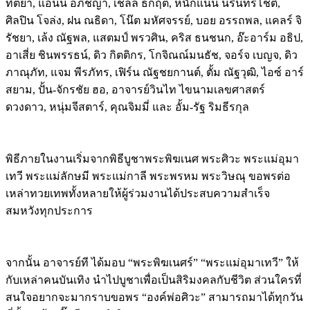
ทิตยา, แอนนี่ อภิชญา, เชลล์ ธกฤต, หนักแน่น นรินทร์โชติ,
ศิลปิน โจล่ง, ฝน ณธิดา, โน๊ต มหัศจรรย์, บอย อรรถพล, แคลร์ จิ
รัชยา, เล้ง ณัฐพล, แสตมป์ พรวศิน, คริส ธนชนก, อ๊ะอาร์ม อธิป,
อาเสี่ย ชินพรรธน์, ดิว กิตติกร, โกจิณณ์มนธัช, จอร์จ เบญจ, ดิว
ภาณุภัท, แจม พีรภัทร, เฟิร์น ณัฐชยกานต์, ตั้ม ณัฐวุฒิ, ไอซ์ อาร์
สยาม, ปั้น-จักรชัย ฮอ, อาจารย์วินไท ไขนามเลขศาสตร์
ดวงดาว, หนุ่มจีสตาร์, คุณจิมมี่ และ อั้ม-รัฐ ริมธีรกุล
พิธีภายในงานเริ่มจากพิธีบูชาพระพิฆเนศ พระศิวะ พระแม่อุมา
เทวี พระแม่ลักษมี พระแม่กาลี พระพรหม พระวิษณุ ขอพรต่อ
เหล่าทวยเทพทั้งหลายให้ผู้ร่วมงานได้ประสบความสำเร็จ
สมหวังทุกประการ
จากนั้น อาจารย์ที ได้มอบ “พระพิฆเนศร์” “พระแม่อุมาเทวี” ให้
กับเหล่าคนบันเทิง นำไปบูชาเพื่อเป็นสิริมงคลกับชีวิต ส่วนใครที่
สนใจอยากจะมากราบขอพร “องค์พ่อศิวะ” สามารถมาได้ทุกวัน