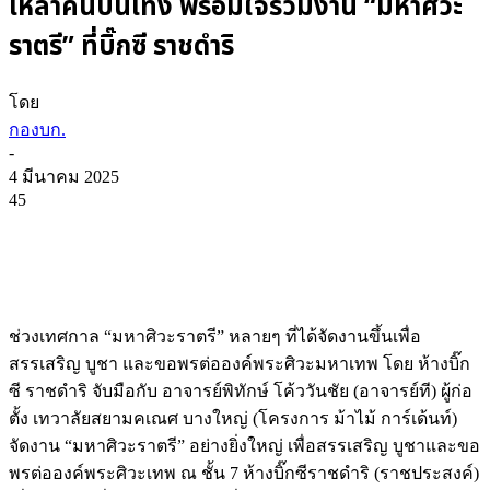
เหล่าคนบันเทิง พร้อมใจร่วมงาน “มหาศิวะ
ราตรี” ที่บิ๊กซี ราชดำริ
โดย
กองบก.
-
4 มีนาคม 2025
45
ช่วงเทศกาล “มหาศิวะราตรี” หลายๆ ที่ได้จัดงานขึ้นเพื่อ
สรรเสริญ บูชา และขอพรต่อองค์พระศิวะมหาเทพ โดย ห้างบิ๊ก
ซี ราชดำริ จับมือกับ อาจารย์พิทักษ์ โค้ววันชัย (อาจารย์ที) ผู้ก่อ
ตั้ง เทวาลัยสยามคเณศ บางใหญ่ (โครงการ ม้าไม้ การ์เด้นท์)
จัดงาน “มหาศิวะราตรี” อย่างยิ่งใหญ่ เพื่อสรรเสริญ บูชาและขอ
พรต่อองค์พระศิวะเทพ ณ ชั้น 7 ห้างบิ๊กซีราชดำริ (ราชประสงค์)