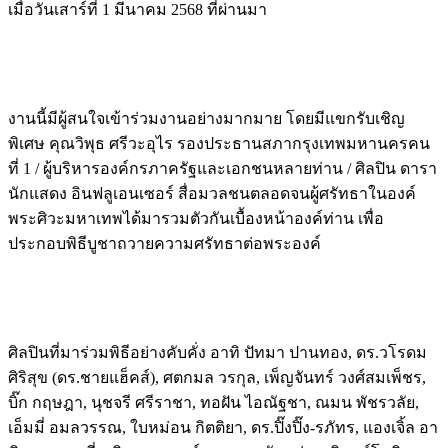
เมื่อวันเสาร์ที่ 1 มีนาคม 2568 ที่ผ่านมา
งานนี้มีผู้สนใจเข้าร่วมงานอย่างมากมาย โดยมีแขกรับเชิญ
พิเศษ คุณวิพุธ ศรีวะอุไร รองประธานสภากรุงเทพมหานครคน
ที่ 1 / ผู้บริหารองค์กรภาครัฐและเอกชนหลายท่าน / ศิลปิน ดารา
นักแสดง อินฟลูเอนเซอร์ สื่อมวลชนตลอดจนผู้ศรัทธาในองค์
พระศิวะมหาเทพได้มารวมตัวกันเบื้องหน้าองค์ท่าน เพื่อ
ประกอบพิธีบูชาถวายความศรัทธาต่อพระองค์
ศิลปินที่มาร่วมพิธีอย่างคับคั่ง อาทิ ปัทมา ปานทอง, ดร.วโรดม
ศิริสุข (ดร.ชายแฮ็คส์), ศตกมล วรกุล, เพ็ญจันทร์ วงศ์สมเพ็ชร,
บิ๊ก กฤษฎา, นุชจรี ศรีราชา, ทอฝัน ไอณัฐชา, ณมน พัชรวลัย,
เอ็มมี่ อมลวรรณ, ใบหม่อน กิตติยา, ดร.ปิ๊งปิ๊ง-รภัทร, แองเจิ้ล อา