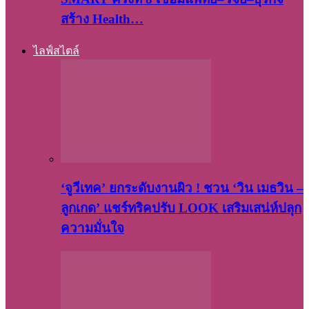
สร้าง Health…
ไลฟ์สไตล์
‘จูวีเทค’ ยกระดับงานผิว ! ชวน ‘วิน เมธวิน –
ลูกเกด’ แชร์ทริคปรับ LOOK เสริมเสน่ห์ปลุก
ความมั่นใจ