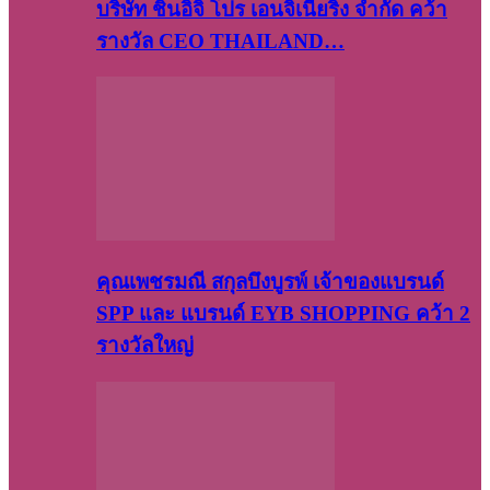
บริษัท​ ชินอิจิ​ โปร​ เอน​จิเนีย​ริ่ง​ จำกัด คว้า
รางวัล CEO THAILAND…
คุณเพชรมณี สกุลบึงบูรพ์ เจ้าของแบรนด์
SPP และ แบรนด์ EYB SHOPPING คว้า 2
รางวัลใหญ่