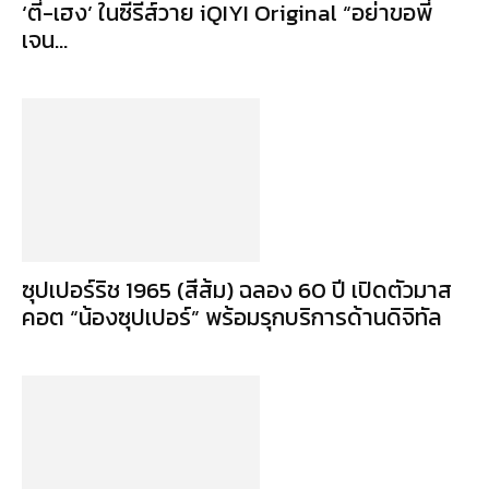
‘ตี๋-เฮง’ ในซีรีส์วาย iQIYI Original “อย่าขอพี่
เจน...
ซุปเปอร์ริช 1965 (สีส้ม) ฉลอง 60 ปี เปิดตัวมาส
คอต “น้องซุปเปอร์” พร้อมรุกบริการด้านดิจิทัล