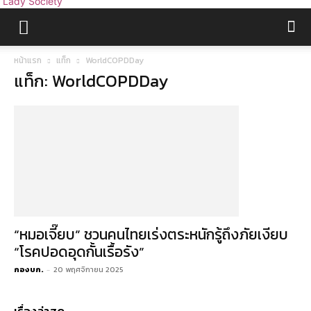
Lady Society
หน้าแรก
แท็ก
WorldCOPDDay
แท็ก: WorldCOPDDay
“หมอเจี๊ยบ” ชวนคนไทยเร่งตระหนักรู้ถึงภัยเงียบ
“โรคปอดอุดกั้นเรื้อรัง”
กองบก.
-
20 พฤศจิกายน 2025