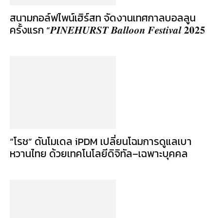
สนามกอล์ฟไพน์เฮิร์สท จัดงานเทศกาลบอลลูน
ครั้งแรก “𝑷𝑰𝑵𝑬𝑯𝑼𝑹𝑺𝑻 𝑩𝒂𝒍𝒍𝒐𝒐𝒏 𝑭𝒆𝒔𝒕𝒊𝒗𝒂𝒍 𝟐𝟎𝟐𝟓
“โรช” ดันโมเดล iPDM เปลี่ยนโฉมการดูแลเบา
หวานไทย ด้วยเทคโนโลยีดิจิทัล–เฉพาะบุคคล