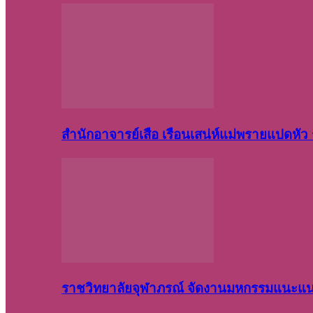
สำนักอาจารย์เสือ เรือนเสน่ห์แม่พรายแปดหั
ราชวิทยาลัยจุฬาภรณ์ จัดงานมหกรรมแนะแนว