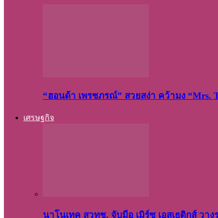
“ฮอนด้า เพรชภรณ์” สวยสง่า คว้ามง “Mrs.
เศรษฐกิจ
นาโนเทค สวทช. จับมือ เมิร์ซ เอสเธติกส์ วา