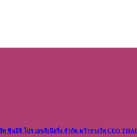
ษัท​ ชินอิจิ​ โปร​ เอน​จิเนีย​ริ่ง​ จำกัด คว้ารางวัล CEO