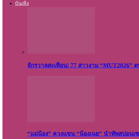
บันเทิง
จักรวาลสะเทือน! 77 สาวงาม “MUT2026” ตบ
“แม่น้อง” ควงแขน “น้องเนย” นำทัพสปอนเซอ