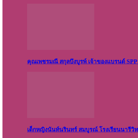
คุณเพชรมณี สกุลบึงบูรพ์ เจ้าของแบรนด์ S
เด็กหญิงนันท์นรินทร์ สมบูรณ์ โรงเรียนนารี