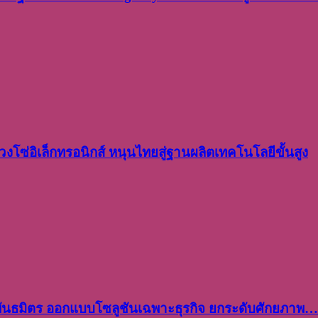
งโซ่อิเล็กทรอนิกส์ หนุนไทยสู่ฐานผลิตเทคโนโลยีขั้นสูง
พันธมิตร ออกแบบโซลูชันเฉพาะธุรกิจ ยกระดับศักยภาพ…