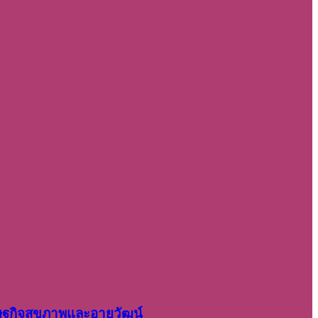
รษฐกิจสุขภาพและอายุวัฒน์