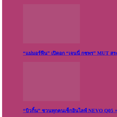
“แม่มอร์ฟีน” เปิดอก “เจนนี่ กชพร” MUT ส
“บิวกิ้น” ชวนทุกคนเช็กอินไลฟ์ NEVO Q05 