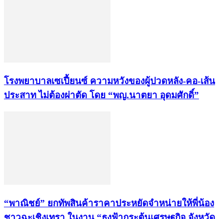
โรงพยาบาลเซเปี้ยนซ์ ความหวังของผู้ปวดหลัง-คอ-เส้น
ประสาท ไม่ต้องผ่าตัด โดย “พญ.นาตยา อุดมศักดิ์”
“พาณิชย์” ยกทัพสินค้าราคาประหยัดจำหน่ายให้พี่น้อง
ชาวฉะเชิงเทรา ในงาน “ธงฟ้ากระตุ้นเศรษฐกิจ จังหวัด