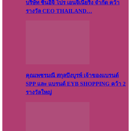
บริษัท​ ชินอิจิ​ โปร​ เอน​จิเนีย​ริ่ง​ จำกัด คว้า
รางวัล CEO THAILAND…
คุณเพชรมณี สกุลบึงบูรพ์ เจ้าของแบรนด์
SPP และ แบรนด์ EYB SHOPPING คว้า 2
รางวัลใหญ่