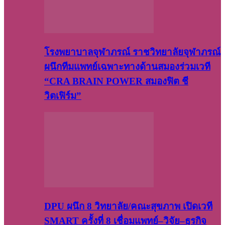
โรงพยาบาลจุฬาภรณ์ ราชวิทยาลัยจุฬาภรณ์
ผนึกทีมแพทย์เฉพาะทางด้านสมองร่วมเวที
“CRA BRAIN POWER สมองฟิต ชี
วิตเฟิร์ม”
DPU ผนึก 8 วิทยาลัย/คณะสุขภาพ เปิดเวที
SMART ครั้งที่ 8 เชื่อมแพทย์–วิจัย–ธุรกิจ