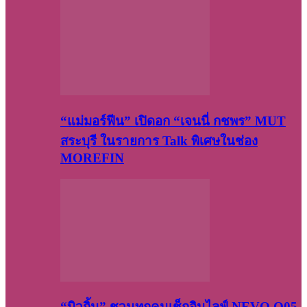
“แม่มอร์ฟีน” เปิดอก “เจนนี่ กชพร” MUT
สระบุรี ในรายการ Talk พิเศษในช่อง
MOREFIN
“บิวกิ้น” ชวนทุกคนเช็กอินไลฟ์ NEVO Q05