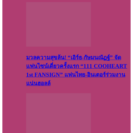
มวลความสุขล้น! “เอิร์ธ-กัษมนณัฏฐ์” จัด
แฟนไซน์เดี่ยวครั้งแรก “111 COOHEART
1st FANSIGN” แฟนไทย-อินเตอร์ร่วมงาน
แน่นฮอลล์