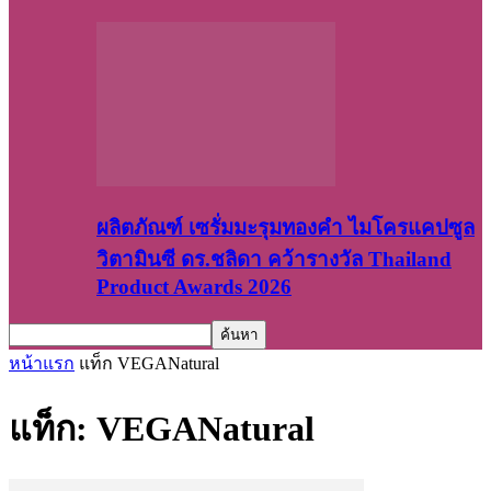
ผลิตภัณฑ์ เซรั่มมะรุมทองคำ ไมโครแคปซูล
วิตามินซี ดร.ชลิดา คว้ารางวัล Thailand
Product Awards 2026
หน้าแรก
แท็ก
VEGANatural
แท็ก: VEGANatural