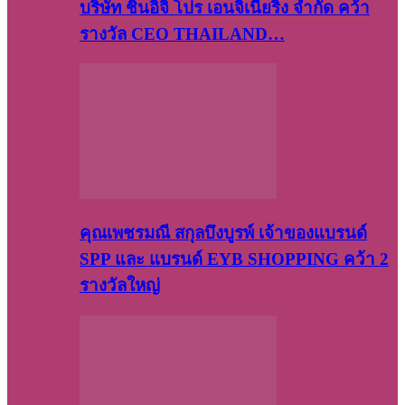
บริษัท​ ชินอิจิ​ โปร​ เอน​จิเนีย​ริ่ง​ จำกัด คว้า
รางวัล CEO THAILAND…
คุณเพชรมณี สกุลบึงบูรพ์ เจ้าของแบรนด์
SPP และ แบรนด์ EYB SHOPPING คว้า 2
รางวัลใหญ่