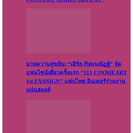
มวลความสุขล้น! “เอิร์ธ-กัษมนณัฏฐ์” จัด
แฟนไซน์เดี่ยวครั้งแรก “111 COOHEART
1st FANSIGN” แฟนไทย-อินเตอร์ร่วมงาน
แน่นฮอลล์