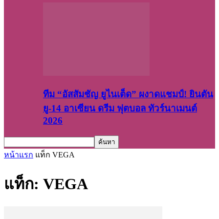
ทีม “อัสสัมชัญ ยูไนเต็ด” ผงาดแชมป์! ยินตัน
ยู-14 อาเซียน ดรีม ฟุตบอล ทัวร์นาเมนต์
2026
หน้าแรก
แท็ก
VEGA
แท็ก: VEGA