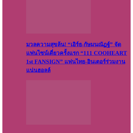
มวลความสุขล้น! “เอิร์ธ-กัษมนณัฏฐ์” จัด
แฟนไซน์เดี่ยวครั้งแรก “111 COOHEART
1st FANSIGN” แฟนไทย-อินเตอร์ร่วมงาน
แน่นฮอลล์