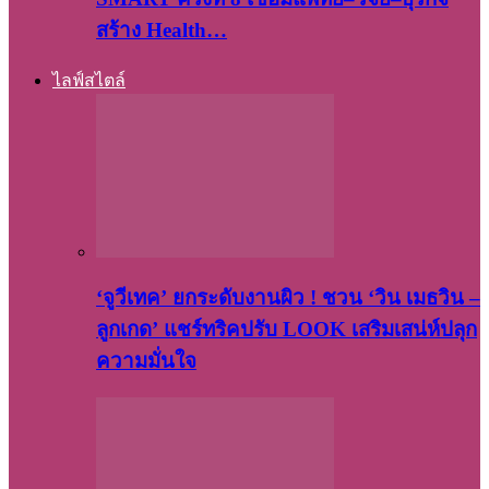
สร้าง Health…
ไลฟ์สไตล์
‘จูวีเทค’ ยกระดับงานผิว ! ชวน ‘วิน เมธวิน –
ลูกเกด’ แชร์ทริคปรับ LOOK เสริมเสน่ห์ปลุก
ความมั่นใจ