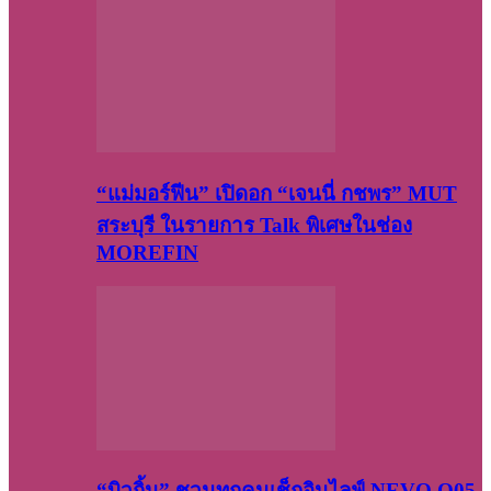
“แม่มอร์ฟีน” เปิดอก “เจนนี่ กชพร” MUT
สระบุรี ในรายการ Talk พิเศษในช่อง
MOREFIN
“บิวกิ้น” ชวนทุกคนเช็กอินไลฟ์ NEVO Q05