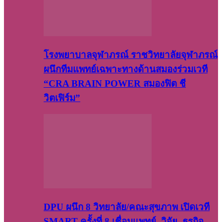
โรงพยาบาลจุฬาภรณ์ ราชวิทยาลัยจุฬาภรณ์
ผนึกทีมแพทย์เฉพาะทางด้านสมองร่วมเวที
“CRA BRAIN POWER สมองฟิต ชี
วิตเฟิร์ม”
DPU ผนึก 8 วิทยาลัย/คณะสุขภาพ เปิดเวที
SMART ครั้งที่ 8 เชื่อมแพทย์–วิจัย–ธุรกิจ