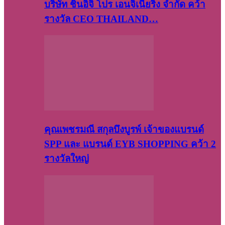
บริษัท​ ชินอิจิ​ โปร​ เอน​จิเนีย​ริ่ง​ จำกัด คว้า
รางวัล CEO THAILAND…
คุณเพชรมณี สกุลบึงบูรพ์ เจ้าของแบรนด์
SPP และ แบรนด์ EYB SHOPPING คว้า 2
รางวัลใหญ่