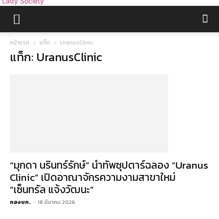
Lady Society
หน้าแรก
แท็ก
UranusClinic
แท็ก: UranusClinic
“มุกดา นรินทร์รักษ์” นำทัพซุปตาร์ฉลอง “Uranus
Clinic” เปิดอาณาจักรความงามสาขาใหม่
“เซ็นทรัล แจ้งวัฒนะ”
กองบก.
-
18 มีนาคม 2026