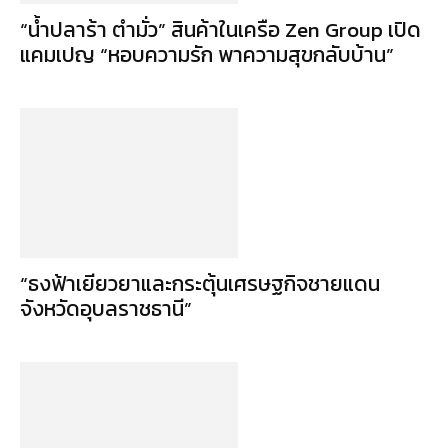
“น้ำปลาร้า ตำมั่ว” สินค้าในเครือ Zen Group เปิด
แคมเปญ “หอบความรัก พาความสุขกลับบ้าน”
“ธงฟ้าเยียวยาและกระตุ้นเศรษฐกิจชายแดน
จังหวัดอุบลราชธานี”