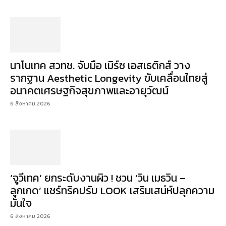
นาโนเทค สวทช. จับมือ เมิร์ซ เอสเธติกส์ วาง
รากฐาน Aesthetic Longevity ขับเคลื่อนไทยสู่
อนาคตเศรษฐกิจสุขภาพและอายุวัฒน์
6 สิงหาคม 2026
‘จูวีเทค’ ยกระดับงานผิว ! ชวน ‘วิน เมธวิน –
ลูกเกด’ แชร์ทริคปรับ LOOK เสริมเสน่ห์ปลุกความ
มั่นใจ
6 สิงหาคม 2026