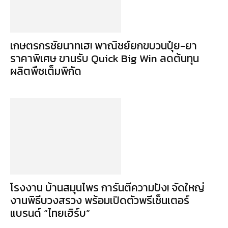
เกษตรกรชัยนาทเฮ! พาณิชย์ยกขบวนปุ๋ย-ยา
ราคาพิเศษ ขานรับ Quick Big Win ลดต้นทุน
ผลิตพืชเต็มพิกัด
โรงงาน บ้านสมุนไพร การันตีความปัง! จัดใหญ่
งานพิธีบวงสรวง พร้อมเปิดตัวพรีเซ็นเตอร์
แบรนด์ “ไทยเฮิร์บ”