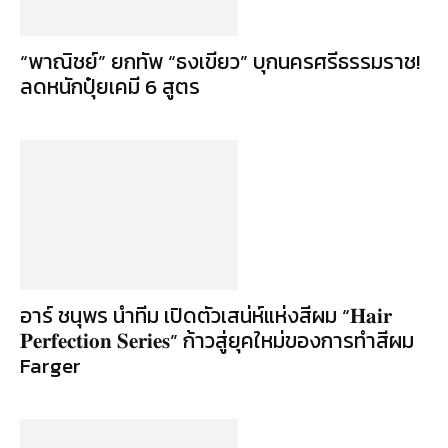
“พาณิชย์” ยกทัพ “ธงเขียว” บุกนครศรีธรรมราช!
ลดหนักปุ๋ยเคมี 6 สูตร
อาร์ ชนุพร นำทีม เปิดตัวเสน่ห์แห่งสีผม “𝐇𝐚𝐢𝐫
𝐏𝐞𝐫𝐟𝐞𝐜𝐭𝐢𝐨𝐧 𝐒𝐞𝐫𝐢𝐞𝐬” ก้าวสู่ยุคใหม่ของการทำสีผม
Farger