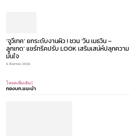
‘จูวีเทค’ ยกระดับงานผิว ! ชวน ‘วิน เมธวิน –
ลูกเกด’ แชร์ทริคปรับ LOOK เสริมเสน่ห์ปลุกความ
มั่นใจ
6 สิงหาคม 2026
โหลดเพิ่มเติม
กองบก.แนะนำ