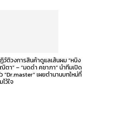
ฏิวัติวงการสินค้าดูแลเส้นผม “หนิง
ณิตา” – “มดดำ คชาภา” นำทีมเปิด
ัว “Dr.master” เผยตำนานบทใหม่ที่
มไว้ใจ