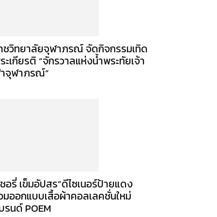
าชวิทยาลัยจุฬาภรณ์ จัดกิจกรรมเทิด
ระเกียรติ “จักรวาลแห่งน้ำพระทัยเจ้า
้าจุฬาภรณ์”
เชอรี่ เข็มอัปสร”ดีไซเนอร์ป้ายแดง
่วมออกแบบเสื้อผ้าคอลเลคชั่นใหม่
บรนด์ POEM