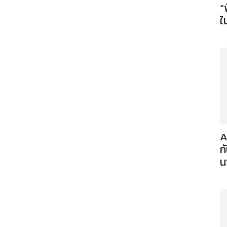
“
ใ
A
ก
น