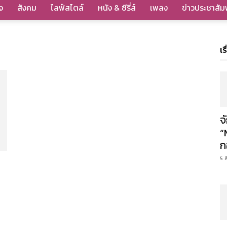
จ
สังคม
ไลฟ์สไตล์
หนัง & ซีรี่ส์
เพลง
ข่าวประชาสัมพ
เร
จ
“
ก
5 