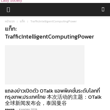
Lady Society
หน้าแรก
แท็ก
TrafficIntelligentComputingPower
แท็ก:
TrafficIntelligentComputingPower
แถลงข่าวเปิดตัว OTalk แอพพิเคชั่นระดับโลกที่
กรุงเทพ,ประเทศไทย 本次活动的主题：OTalk
全球新闻发布会，泰国曼谷
กองบก.
-
4 เมษายน 2026