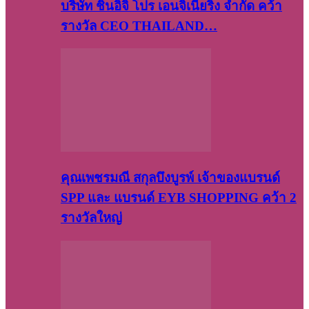
บริษัท​ ชินอิจิ​ โปร​ เอน​จิเนีย​ริ่ง​ จำกัด คว้า
รางวัล CEO THAILAND…
คุณเพชรมณี สกุลบึงบูรพ์ เจ้าของแบรนด์
SPP และ แบรนด์ EYB SHOPPING คว้า 2
รางวัลใหญ่