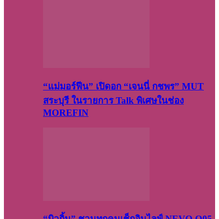
“แม่มอร์ฟีน” เปิดอก “เจนนี่ กชพร” MUT
สระบุรี ในรายการ Talk พิเศษในช่อง
MOREFIN
“บิวกิ้น” ชวนทุกคนเช็กอินไลฟ์ NEVO Q05