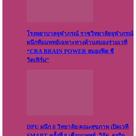
โรงพยาบาลจุฬาภรณ์ ราชวิทยาลัยจุฬาภรณ์
ผนึกทีมแพทย์เฉพาะทางด้านสมองร่วมเวที
“CRA BRAIN POWER สมองฟิต ชี
วิตเฟิร์ม”
DPU ผนึก 8 วิทยาลัย/คณะสุขภาพ เปิดเวที
SMART ครั้งที่ 8 เชื่อมแพทย์–วิจัย–ธุรกิจ