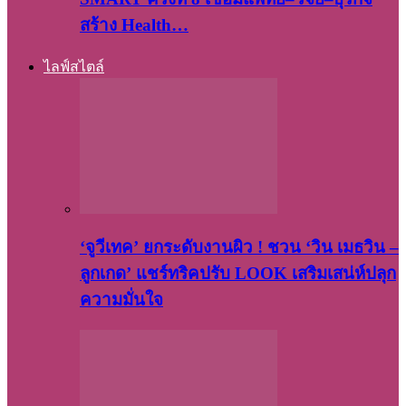
สร้าง Health…
ไลฟ์สไตล์
‘จูวีเทค’ ยกระดับงานผิว ! ชวน ‘วิน เมธวิน –
ลูกเกด’ แชร์ทริคปรับ LOOK เสริมเสน่ห์ปลุก
ความมั่นใจ