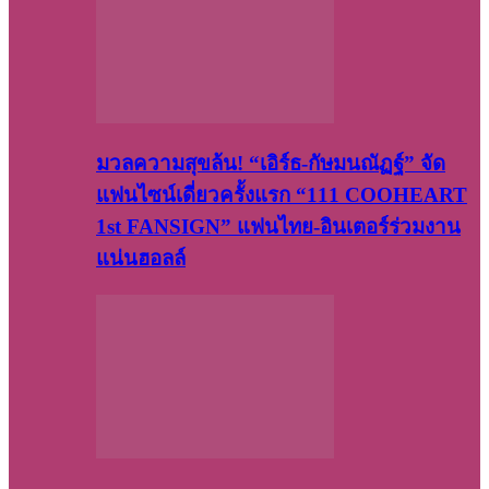
มวลความสุขล้น! “เอิร์ธ-กัษมนณัฏฐ์” จัด
แฟนไซน์เดี่ยวครั้งแรก “111 COOHEART
1st FANSIGN” แฟนไทย-อินเตอร์ร่วมงาน
แน่นฮอลล์