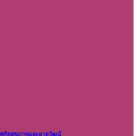
รษฐกิจสุขภาพและอายุวัฒน์