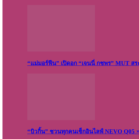
“แม่มอร์ฟีน” เปิดอก “เจนนี่ กชพร” MUT ส
“บิวกิ้น” ชวนทุกคนเช็กอินไลฟ์ NEVO Q05 