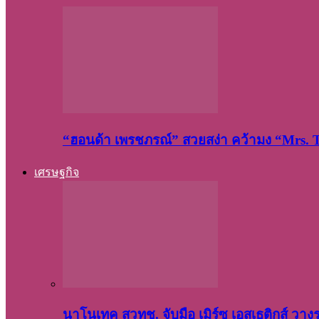
“ฮอนด้า เพรชภรณ์” สวยสง่า คว้ามง “Mrs.
เศรษฐกิจ
นาโนเทค สวทช. จับมือ เมิร์ซ เอสเธติกส์ วา