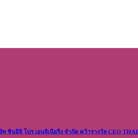
ษัท​ ชินอิจิ​ โปร​ เอน​จิเนีย​ริ่ง​ จำกัด คว้ารางวัล CEO