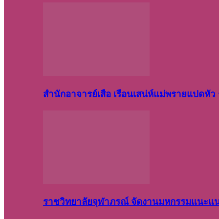
สำนักอาจารย์เสือ เรือนเสน่ห์แม่พรายแปดหั
ราชวิทยาลัยจุฬาภรณ์ จัดงานมหกรรมแนะแนว