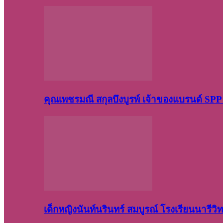
คุณเพชรมณี สกุลบึงบูรพ์ เจ้าของแบรนด์ S
เด็กหญิงนันท์นรินทร์ สมบูรณ์ โรงเรียนนารี