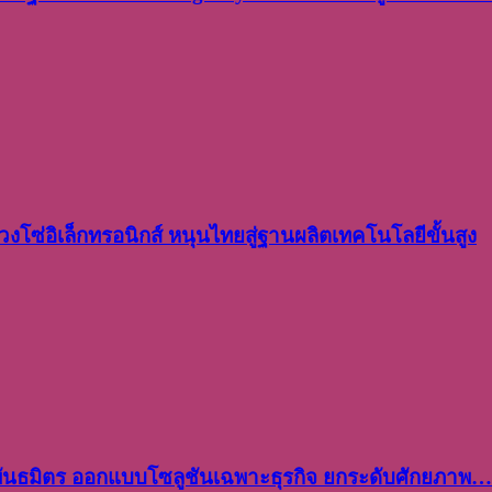
งโซ่อิเล็กทรอนิกส์ หนุนไทยสู่ฐานผลิตเทคโนโลยีขั้นสูง
พันธมิตร ออกแบบโซลูชันเฉพาะธุรกิจ ยกระดับศักยภาพ…