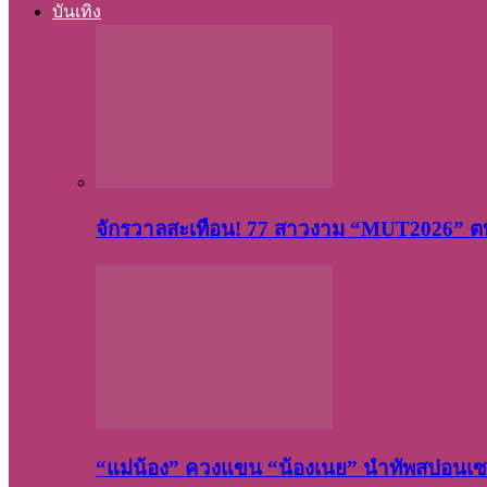
บันเทิง
จักรวาลสะเทือน! 77 สาวงาม “MUT2026” ตบ
“แม่น้อง” ควงแขน “น้องเนย” นำทัพสปอนเซอ