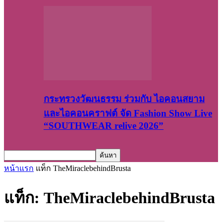
กระทรวงวัฒนธรรม ร่วมกับ ไอคอนสยาม
และไอคอนคราฟต์ จัด Fashion Show Live
“SOUTHWEAR relive 2026”
หน้าแรก
แท็ก
TheMiraclebehindBrusta
แท็ก: TheMiraclebehindBrusta