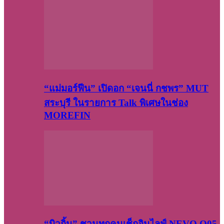
“แม่มอร์ฟีน” เปิดอก “เจนนี่ กชพร” MUT
สระบุรี ในรายการ Talk พิเศษในช่อง
MOREFIN
“บิวกิ้น” ชวนทุกคนเช็กอินไลฟ์ NEVO Q05