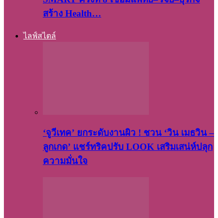
สร้าง Health…
ไลฟ์สไตล์
‘จูวีเทค’ ยกระดับงานผิว ! ชวน ‘วิน เมธวิน –
ลูกเกด’ แชร์ทริคปรับ LOOK เสริมเสน่ห์ปลุก
ความมั่นใจ