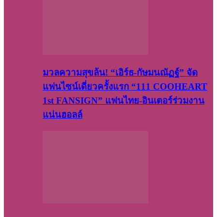
มวลความสุขล้น! “เอิร์ธ-กัษมนณัฏฐ์” จัด
แฟนไซน์เดี่ยวครั้งแรก “111 COOHEART
1st FANSIGN” แฟนไทย-อินเตอร์ร่วมงาน
แน่นฮอลล์