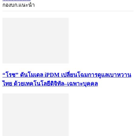
กองบก.แนะนำ
“โรช” ดันโมเดล iPDM เปลี่ยนโฉมการดูแลเบาหวาน
ไทย ด้วยเทคโนโลยีดิจิทัล–เฉพาะบุคคล