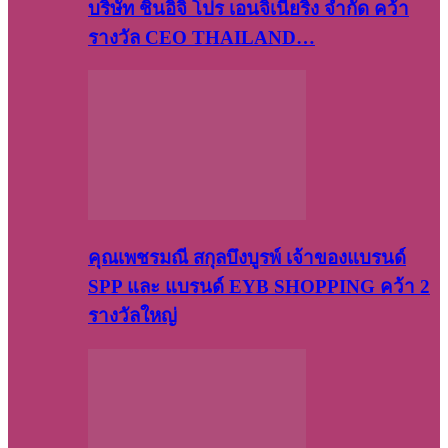
บริษัท​ ชินอิจิ​ โปร​ เอน​จิเนีย​ริ่ง​ จำกัด คว้า
รางวัล CEO THAILAND…
คุณเพชรมณี สกุลบึงบูรพ์ เจ้าของแบรนด์
SPP และ แบรนด์ EYB SHOPPING คว้า 2
รางวัลใหญ่