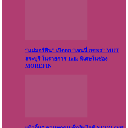
“แม่มอร์ฟีน” เปิดอก “เจนนี่ กชพร” MUT
สระบุรี ในรายการ Talk พิเศษในช่อง
MOREFIN
“บิวกิ้น” ชวนทุกคนเช็กอินไลฟ์ NEVO Q05