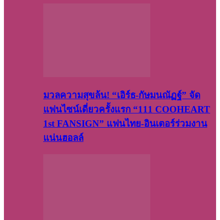
มวลความสุขล้น! “เอิร์ธ-กัษมนณัฏฐ์” จัด
แฟนไซน์เดี่ยวครั้งแรก “111 COOHEART
1st FANSIGN” แฟนไทย-อินเตอร์ร่วมงาน
แน่นฮอลล์