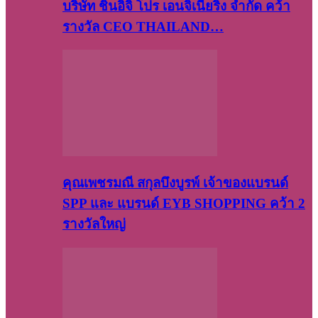
บริษัท​ ชินอิจิ​ โปร​ เอน​จิเนีย​ริ่ง​ จำกัด คว้า
รางวัล CEO THAILAND…
คุณเพชรมณี สกุลบึงบูรพ์ เจ้าของแบรนด์
SPP และ แบรนด์ EYB SHOPPING คว้า 2
รางวัลใหญ่