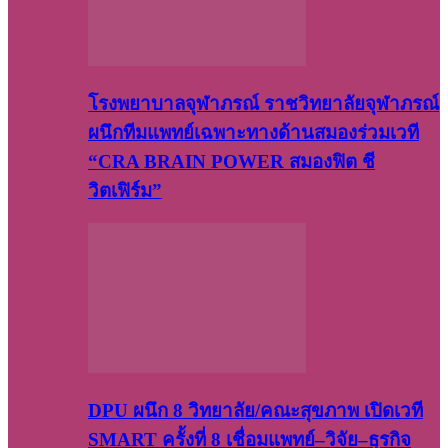
โรงพยาบาลจุฬาภรณ์ ราชวิทยาลัยจุฬาภรณ์
ผนึกทีมแพทย์เฉพาะทางด้านสมองร่วมเวที
“CRA BRAIN POWER สมองฟิต ชี
วิตเฟิร์ม”
DPU ผนึก 8 วิทยาลัย/คณะสุขภาพ เปิดเวที
SMART ครั้งที่ 8 เชื่อมแพทย์–วิจัย–ธุรกิจ