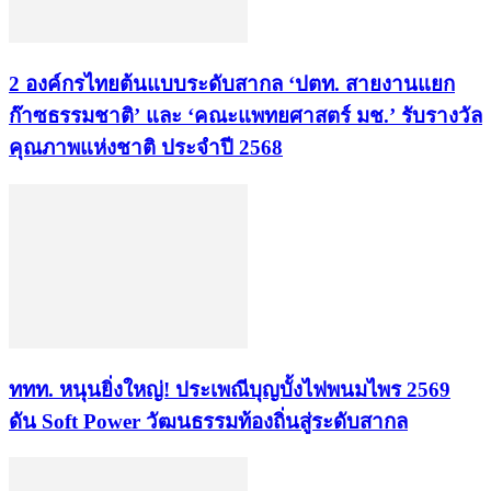
2 องค์กรไทยต้นแบบระดับสากล ‘ปตท. สายงานแยก
ก๊าซธรรมชาติ’ และ ‘คณะแพทยศาสตร์ มช.’ รับรางวัล
คุณภาพแห่งชาติ ประจำปี 2568
ททท. หนุนยิ่งใหญ่! ประเพณีบุญบั้งไฟพนมไพร 2569
ดัน Soft Power วัฒนธรรมท้องถิ่นสู่ระดับสากล