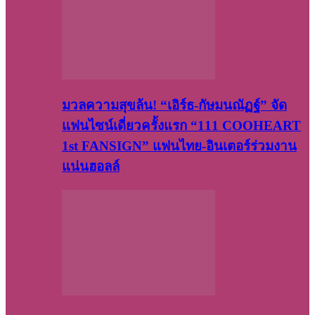
มวลความสุขล้น! “เอิร์ธ-กัษมนณัฏฐ์” จัด
แฟนไซน์เดี่ยวครั้งแรก “111 COOHEART
1st FANSIGN” แฟนไทย-อินเตอร์ร่วมงาน
แน่นฮอลล์