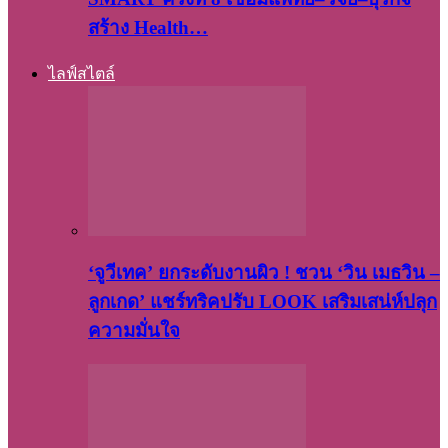
สร้าง Health…
ไลฟ์สไตล์
‘จูวีเทค’ ยกระดับงานผิว ! ชวน ‘วิน เมธวิน –
ลูกเกด’ แชร์ทริคปรับ LOOK เสริมเสน่ห์ปลุก
ความมั่นใจ