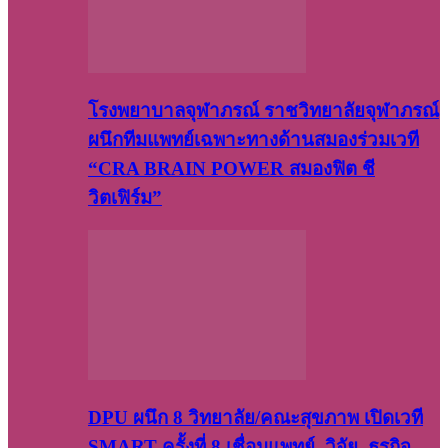
โรงพยาบาลจุฬาภรณ์ ราชวิทยาลัยจุฬาภรณ์
ผนึกทีมแพทย์เฉพาะทางด้านสมองร่วมเวที
“CRA BRAIN POWER สมองฟิต ชี
วิตเฟิร์ม”
DPU ผนึก 8 วิทยาลัย/คณะสุขภาพ เปิดเวที
SMART ครั้งที่ 8 เชื่อมแพทย์–วิจัย–ธุรกิจ