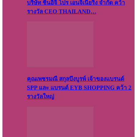
บริษัท​ ชินอิจิ​ โปร​ เอน​จิเนีย​ริ่ง​ จำกัด คว้า
รางวัล CEO THAILAND…
คุณเพชรมณี สกุลบึงบูรพ์ เจ้าของแบรนด์
SPP และ แบรนด์ EYB SHOPPING คว้า 2
รางวัลใหญ่