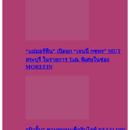
“แม่มอร์ฟีน” เปิดอก “เจนนี่ กชพร” MUT
สระบุรี ในรายการ Talk พิเศษในช่อง
MOREFIN
“บิวกิ้น” ชวนทุกคนเช็กอินไลฟ์ NEVO Q05