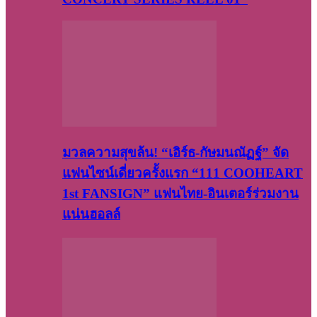
มวลความสุขล้น! “เอิร์ธ-กัษมนณัฏฐ์” จัด
แฟนไซน์เดี่ยวครั้งแรก “111 COOHEART
1st FANSIGN” แฟนไทย-อินเตอร์ร่วมงาน
แน่นฮอลล์