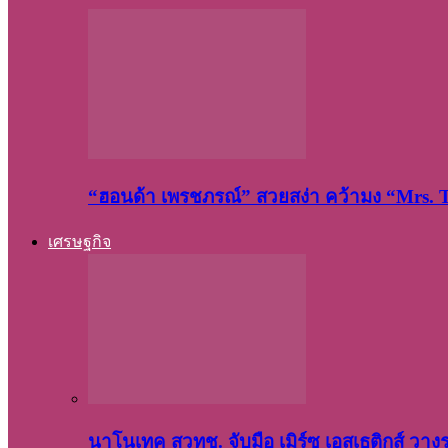
“ฮอนด้า เพรชภรณ์” สวยสง่า คว้ามง “Mrs.
เศรษฐกิจ
นาโนเทค สวทช. จับมือ เมิร์ซ เอสเธติกส์ วา