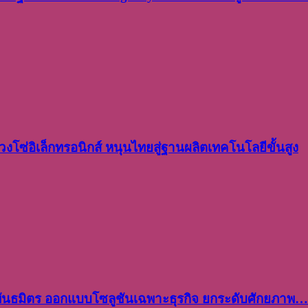
งโซ่อิเล็กทรอนิกส์ หนุนไทยสู่ฐานผลิตเทคโนโลยีขั้นสูง
พันธมิตร ออกแบบโซลูชันเฉพาะธุรกิจ ยกระดับศักยภาพ…