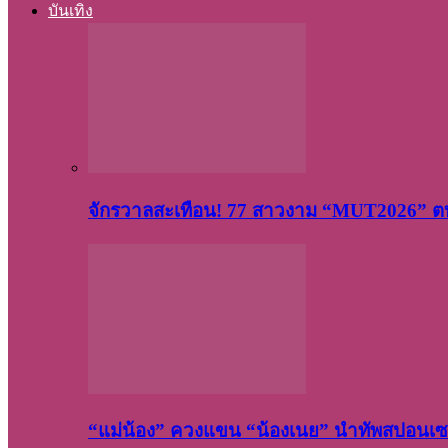
บันเทิง
จักรวาลสะเทือน! 77 สาวงาม “MUT2026” ตบ
“แม่น้อง” ควงแขน “น้องเนย” นำทัพสปอนเซอ