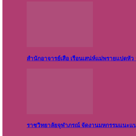
สำนักอาจารย์เสือ เรือนเสน่ห์แม่พรายแปดหั
ราชวิทยาลัยจุฬาภรณ์ จัดงานมหกรรมแนะแนว