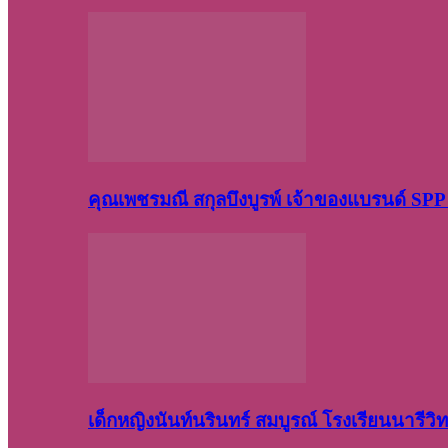
คุณเพชรมณี สกุลบึงบูรพ์ เจ้าของแบรนด์ S
เด็กหญิงนันท์นรินทร์ สมบูรณ์ โรงเรียนนารี