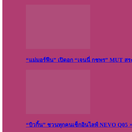
“แม่มอร์ฟีน” เปิดอก “เจนนี่ กชพร” MUT ส
“บิวกิ้น” ชวนทุกคนเช็กอินไลฟ์ NEVO Q05 