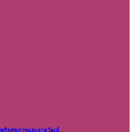
รษฐกิจสุขภาพและอายุวัฒน์