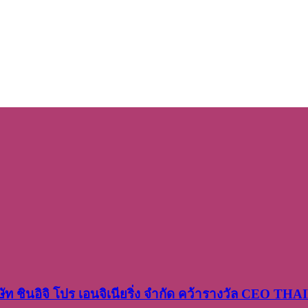
ษัท​ ชินอิจิ​ โปร​ เอน​จิเนีย​ริ่ง​ จำกัด คว้ารางวัล CEO