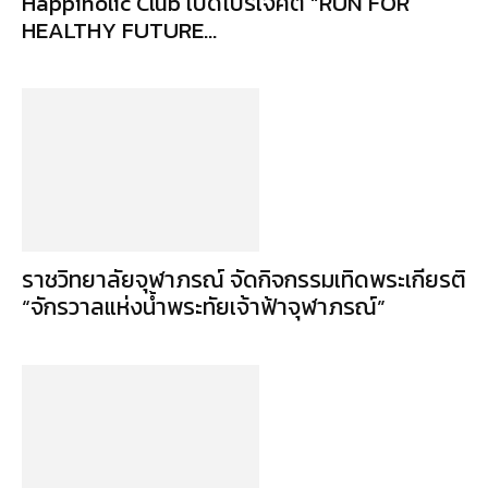
Happiholic Club เปิดโปรเจ็คต์ “RUN FOR
HEALTHY FUTURE...
ราชวิทยาลัยจุฬาภรณ์ จัดกิจกรรมเทิดพระเกียรติ
“จักรวาลแห่งน้ำพระทัยเจ้าฟ้าจุฬาภรณ์”