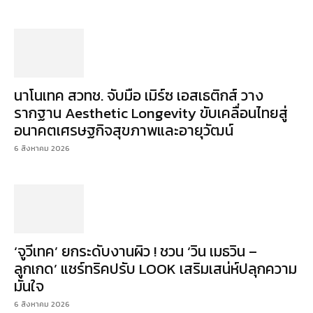
นาโนเทค สวทช. จับมือ เมิร์ซ เอสเธติกส์ วาง
รากฐาน Aesthetic Longevity ขับเคลื่อนไทยสู่
อนาคตเศรษฐกิจสุขภาพและอายุวัฒน์
6 สิงหาคม 2026
‘จูวีเทค’ ยกระดับงานผิว ! ชวน ‘วิน เมธวิน –
ลูกเกด’ แชร์ทริคปรับ LOOK เสริมเสน่ห์ปลุกความ
มั่นใจ
6 สิงหาคม 2026