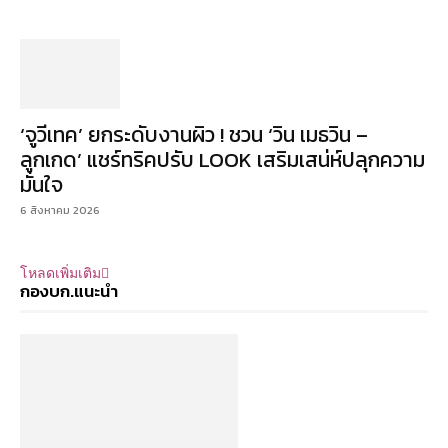
‘จูวีเทค’ ยกระดับงานผิว ! ชวน ‘วิน เมธวิน –
ลูกเกด’ แชร์ทริคปรับ LOOK เสริมเสน่ห์ปลุกความ
มั่นใจ
6 สิงหาคม 2026
โหลดเพิ่มเติม
กองบก.แนะนำ