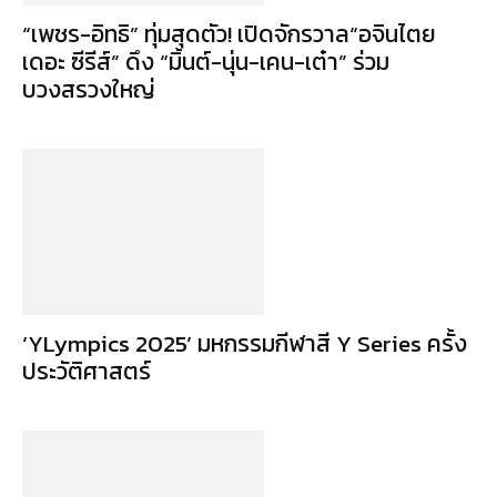
“เพชร-อิทธิ” ทุ่มสุดตัว! เปิดจักรวาล“อจินไตย
เดอะ ซีรีส์” ดึง “มิ้นต์-นุ่น-เคน-เต๋า” ร่วม
บวงสรวงใหญ่
‘YLympics 2025’ มหกรรมกีฬาสี Y Series ครั้ง
ประวัติศาสตร์