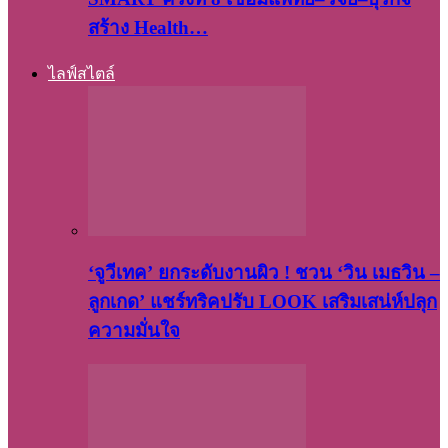
สร้าง Health…
ไลฟ์สไตล์
‘จูวีเทค’ ยกระดับงานผิว ! ชวน ‘วิน เมธวิน –
ลูกเกด’ แชร์ทริคปรับ LOOK เสริมเสน่ห์ปลุก
ความมั่นใจ