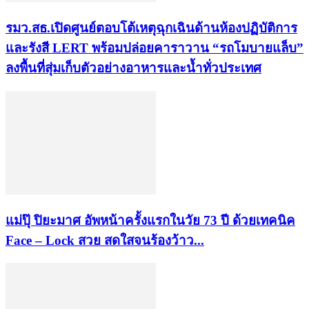
รมว.สธ.เปิดศูนย์ตอบโต้เหตุฉุกเฉินด้านห้องปฏิบัติการ
และรังสี LERT พร้อมปล่อยคาราวาน “รถโมบายแล็บ”
ลงพื้นที่สุ่มเก็บตัวอย่างอาหารและน้ำทั่วประเทศ
แม่ปุ๊ ปิยะมาศ อัพหน้าครั้งแรกในวัย 73 ปี ด้วยเทคนิค
Face – Lock สวย สดใสจนร้องว้าว...