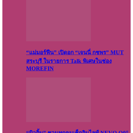
“แม่มอร์ฟีน” เปิดอก “เจนนี่ กชพร” MUT
สระบุรี ในรายการ Talk พิเศษในช่อง
MOREFIN
“บิวกิ้น” ชวนทุกคนเช็กอินไลฟ์ NEVO Q05