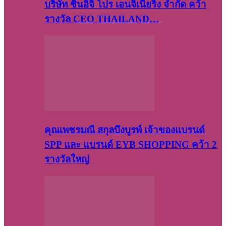
บริษัท​ ชินอิจิ​ โปร​ เอน​จิเนีย​ริ่ง​ จำกัด คว้า
รางวัล CEO THAILAND…
คุณเพชรมณี สกุลบึงบูรพ์ เจ้าของแบรนด์
SPP และ แบรนด์ EYB SHOPPING คว้า 2
รางวัลใหญ่