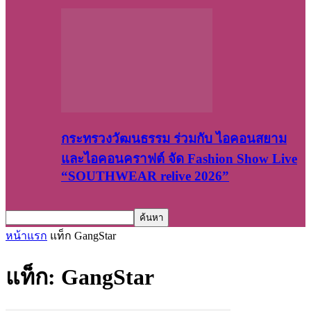
กระทรวงวัฒนธรรม ร่วมกับ ไอคอนสยาม
และไอคอนคราฟต์ จัด Fashion Show Live
“SOUTHWEAR relive 2026”
หน้าแรก
แท็ก
GangStar
แท็ก: GangStar