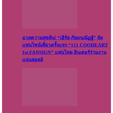
มวลความสุขล้น! “เอิร์ธ-กัษมนณัฏฐ์” จัด
แฟนไซน์เดี่ยวครั้งแรก “111 COOHEART
1st FANSIGN” แฟนไทย-อินเตอร์ร่วมงาน
แน่นฮอลล์