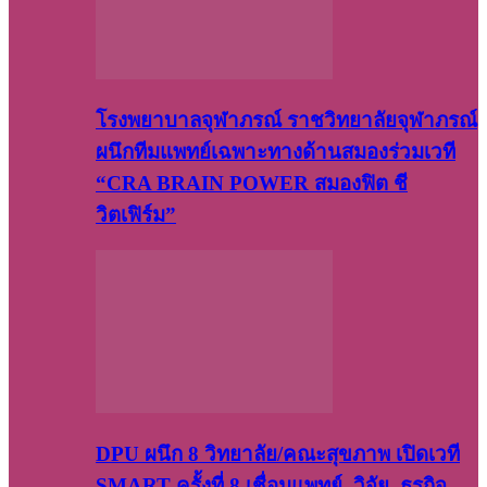
โรงพยาบาลจุฬาภรณ์ ราชวิทยาลัยจุฬาภรณ์
ผนึกทีมแพทย์เฉพาะทางด้านสมองร่วมเวที
“CRA BRAIN POWER สมองฟิต ชี
วิตเฟิร์ม”
DPU ผนึก 8 วิทยาลัย/คณะสุขภาพ เปิดเวที
SMART ครั้งที่ 8 เชื่อมแพทย์–วิจัย–ธุรกิจ