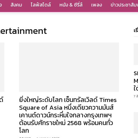
จ
สังคม
ไลฟ์สไตล์
หนัง & ซีรี่ส์
เพลง
ข่าวประชาสัมพ
tertainment
เร
ร
M
ใ
7 
ด์
ยิ่งใหญ่ระดับโลก เซ็นทรัลเวิลด์ Times
Square of Asia หนึ่งเดียวความมันส์
เคานต์ดาวน์กระหึ่มใจกลางกรุงเทพฯ
ต้อนรับศักราชใหม่ 2568 พร้อมคนทั่ว
โลก