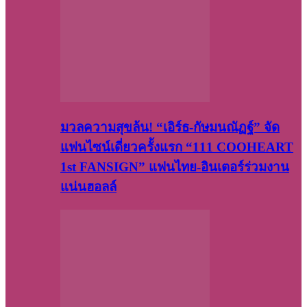
มวลความสุขล้น! “เอิร์ธ-กัษมนณัฏฐ์” จัด
แฟนไซน์เดี่ยวครั้งแรก “111 COOHEART
1st FANSIGN” แฟนไทย-อินเตอร์ร่วมงาน
แน่นฮอลล์