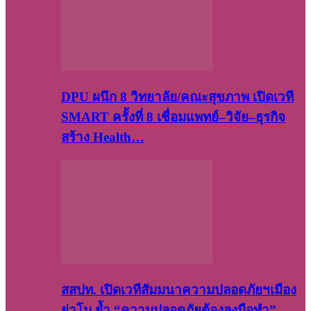
DPU ผนึก 8 วิทยาลัย/คณะสุขภาพ เปิดเวที
SMART ครั้งที่ 8 เชื่อมแพทย์–วิจัย–ธุรกิจ
สร้าง Health…
สสปท. เปิดเวทีสัมมนาความปลอดภัยฯเมือง
ย่าโม ย้ำ “ความปลอดภัยต้องลงมือทำ”