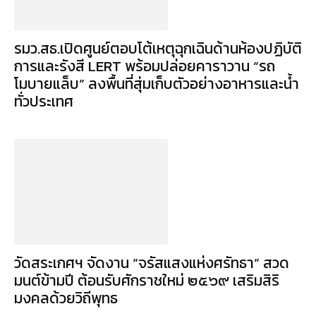
รมว.สธ.เปิดศูนย์ตอบโต้เหตุฉุกเฉินด้านห้องปฏิบัติ
การและรังสี LERT พร้อมปล่อยคาราวาน “รถ
โมบายแล็บ” ลงพื้นที่สุ่มเก็บตัวอย่างอาหารและน้ำ
ทั่วประเทศ
วัดสระเกศฯ จัดงาน “จรัสแสงแห่งศรัทธา” สวด
มนต์ข้ามปี ต้อนรับศักราชใหม่ ๒๕๖๙ เสริมสิริ
มงคลด้วยวิถีพุทธ