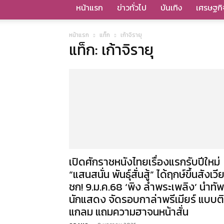
หน้าแรก
ข่าวทั่วไป
บันเทิง
เศรษฐกิ
หน้าแรก
แท็ก
เก้าจิรายุ
แท็ก: เก้าจิรายุ
เปิดศักราชหนังไทยเรื่องแรกรับปีใหม่
“แสนสนั่น พันธุ์สั่นสู้” ได้ฤกษ์ขึ้นสังเวี
ชก! 9.ม.ค.68 ‘พิง ลำพระเพลิง’ นำทัพ
นักแสดง จัดรอบกาล่าพรีเมียร์ แบบต
แกลม แถมความฮาจนหน้าสั่น