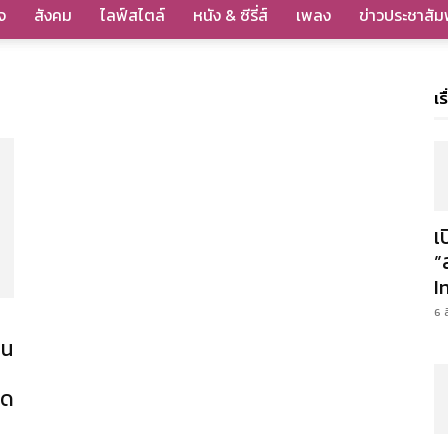
จ
สังคม
ไลฟ์สไตล์
หนัง & ซีรี่ส์
เพลง
ข่าวประชาสัมพ
เร
เ
”
I
6 
ยน
ิด