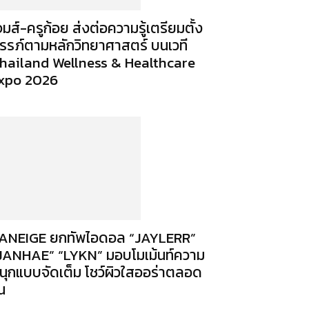
จมส์-ครูก้อย ส่งต่อความรู้เตรียมตั้ง
รรภ์ตามหลักวิทยาศาสตร์ บนเวที
hailand Wellness & Healthcare
xpo 2026
ANEIGE ยกทัพไอดอล “JAYLERR”
JANHAE” “LYKN” มอบโมเม้นท์ความ
นุกแบบจัดเต็ม โชว์ผิวใสออร่าตลอด
ัน