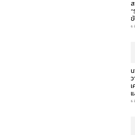
ส
“
ข
6 
น
ว
เ
แ
6 