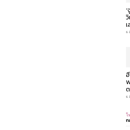
‘
ว
เ
6 
ฮ
W
ต
6 
โห
ก