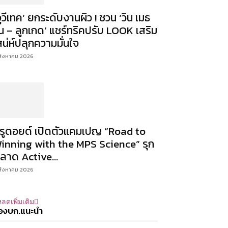
จูวีเทค’ ยกระดับงานผิว ! ชวน ‘วิน เมธ
ิน – ลูกเกด’ แชร์ทริคปรับ LOOK เสริม
สน่ห์ปลุกความมั่นใจ
สิงหาคม 2026
ีรูดอยด์ เปิดตัวแคมเปญ “Road to
inning with the MPS Science” รุก
ลาด Active...
สิงหาคม 2026
ลดเพิ่มเติม
องบก.แนะนำ