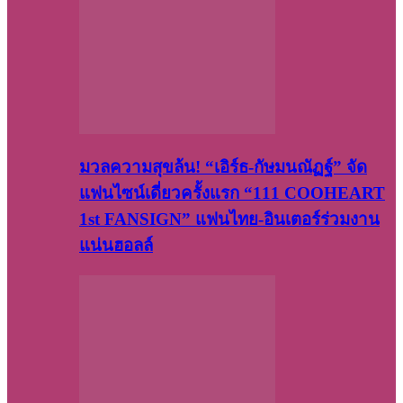
มวลความสุขล้น! “เอิร์ธ-กัษมนณัฏฐ์” จัด
แฟนไซน์เดี่ยวครั้งแรก “111 COOHEART
1st FANSIGN” แฟนไทย-อินเตอร์ร่วมงาน
แน่นฮอลล์