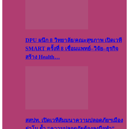
DPU ผนึก 8 วิทยาลัย/คณะสุขภาพ เปิดเวที
SMART ครั้งที่ 8 เชื่อมแพทย์–วิจัย–ธุรกิจ
สร้าง Health…
สสปท. เปิดเวทีสัมมนาความปลอดภัยฯเมือง
ย่าโม ย้ำ “ความปลอดภัยต้องลงมือทำ”