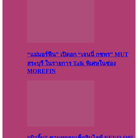
“แม่มอร์ฟีน” เปิดอก “เจนนี่ กชพร” MUT
สระบุรี ในรายการ Talk พิเศษในช่อง
MOREFIN
“บิวกิ้น” ชวนทุกคนเช็กอินไลฟ์ NEVO Q05