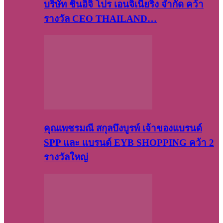
บริษัท​ ชินอิจิ​ โปร​ เอน​จิเนีย​ริ่ง​ จำกัด คว้า
รางวัล CEO THAILAND…
คุณเพชรมณี สกุลบึงบูรพ์ เจ้าของแบรนด์
SPP และ แบรนด์ EYB SHOPPING คว้า 2
รางวัลใหญ่