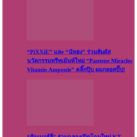
“PiXXiE” และ “นัทฮง” ร่วมสัมผัส
นวัตกรรมทรีทเม้นท์ใหม่ “Pantene Miracles
Vitamin Ampoule” คลิ๊กปุ๊บ ผมกลอสปั๊ป!
“คิมเบอร์ลี่” ร่วมฉลองเปิดโฉมใหม่ KT