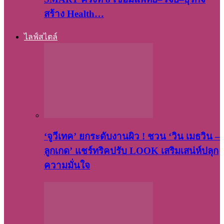
สร้าง Health…
ไลฟ์สไตล์
‘จูวีเทค’ ยกระดับงานผิว ! ชวน ‘วิน เมธวิน –
ลูกเกด’ แชร์ทริคปรับ LOOK เสริมเสน่ห์ปลุก
ความมั่นใจ