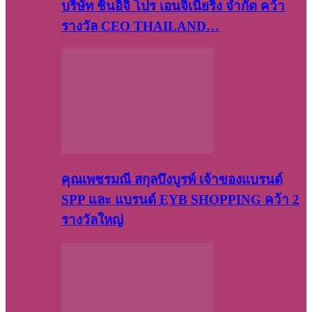
บริษัท​ ชินอิจิ​ โปร​ เอน​จิเนีย​ริ่ง​ จำกัด คว้า
รางวัล CEO THAILAND…
คุณเพชรมณี สกุลบึงบูรพ์ เจ้าของแบรนด์
SPP และ แบรนด์ EYB SHOPPING คว้า 2
รางวัลใหญ่