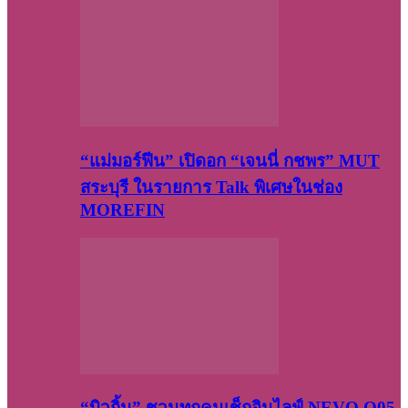
“แม่มอร์ฟีน” เปิดอก “เจนนี่ กชพร” MUT
สระบุรี ในรายการ Talk พิเศษในช่อง
MOREFIN
“บิวกิ้น” ชวนทุกคนเช็กอินไลฟ์ NEVO Q05