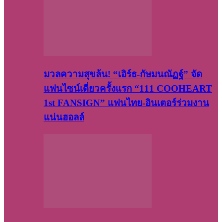
มวลความสุขล้น! “เอิร์ธ-กัษมนณัฏฐ์” จัด
แฟนไซน์เดี่ยวครั้งแรก “111 COOHEART
1st FANSIGN” แฟนไทย-อินเตอร์ร่วมงาน
แน่นฮอลล์