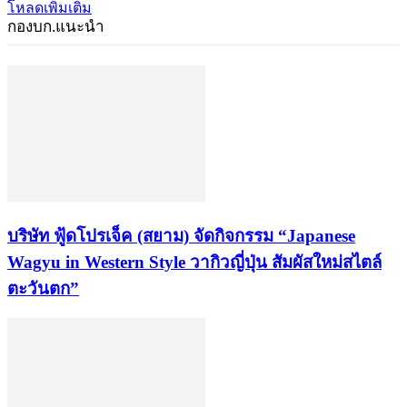
โหลดเพิ่มเติม
กองบก.แนะนำ
บริษัท ฟู้ดโปรเจ็ค (สยาม) จัดกิจกรรม “Japanese
Wagyu in Western Style วากิวญี่ปุ่น สัมผัสใหม่สไตล์
ตะวันตก”