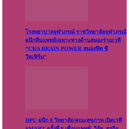
โรงพยาบาลจุฬาภรณ์ ราชวิทยาลัยจุฬาภรณ์
ผนึกทีมแพทย์เฉพาะทางด้านสมองร่วมเวที
“CRA BRAIN POWER สมองฟิต ชี
วิตเฟิร์ม”
DPU ผนึก 8 วิทยาลัย/คณะสุขภาพ เปิดเวที
SMART ครั้งที่ 8 เชื่อมแพทย์–วิจัย–ธุรกิจ