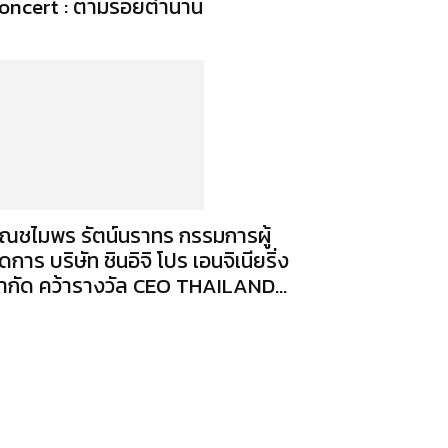
oncert : ตามรอยตำนาน
ุณชไมพร​ รัตน์​นรา​ทร​ กรรมการ​ผู้
ดการ บริษัท​ ชินอิจิ​ โปร​ เอน​จิเนีย​ริ่ง​
ำกัด คว้ารางวัล CEO THAILAND...