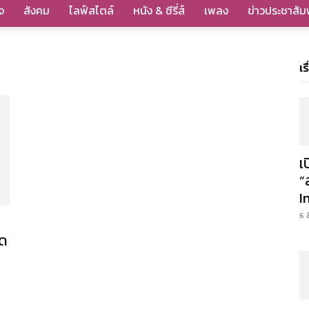
จ
สังคม
ไลฟ์สไตล์
หนัง & ซีรี่ส์
เพลง
ข่าวประชาสัมพ
เร
เ
”
I
6 
ุด