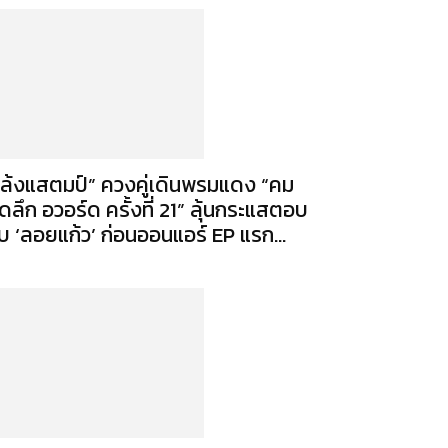
เล้งแสตมป์” ควงคู่เดินพรมแดง “คม
ัดลึก อวอร์ด ครั้งที่ 21” ลุ้นกระแสตอบ
ับ ‘ลอยแก้ว’ ก่อนออนแอร์ EP แรก...