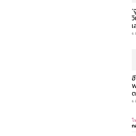
‘
ว
เ
6 
ฮ
W
ต
6 
โห
ก