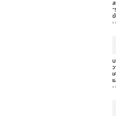
ส
“
ข
6 
น
ว
เ
แ
6 