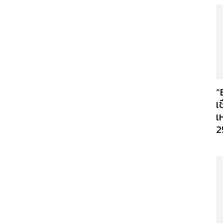
“
เ
เ
2