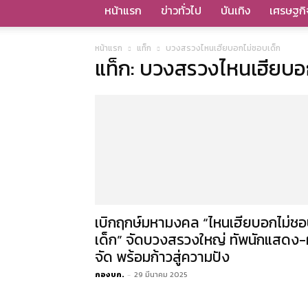
หน้าแรก
ข่าวทั่วไป
บันเทิง
เศรษฐกิ
หน้าแรก
แท็ก
บวงสรวงไหนเฮียบอกไม่ชอบเด็ก
แท็ก: บวงสรวงไหนเฮียบอ
เบิกฤกษ์มหามงคล “ไหนเฮียบอกไม่ช
เด็ก” จัดบวงสรวงใหญ่ ทัพนักแสดง-ผ
จัด พร้อมก้าวสู่ความปัง
กองบก.
-
29 มีนาคม 2025