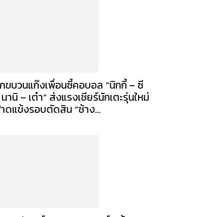
กขบวนแก๊งเพื่อนซี้คอบอล “นิกกี้ – ซี
 นานิ – เต๋า” ส่งแรงเชียร์นักเตะรุ่นใหม่
าดแข้งรอบตัดสิน “ช้าง...