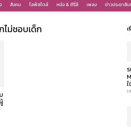
จ
สังคม
ไลฟ์สไตล์
หนัง & ซีรี่ส์
เพลง
ข่าวประชาสัมพ
กไม่ชอบเด็ก
เร
ร
M
ใ
7 
อบ
ู้