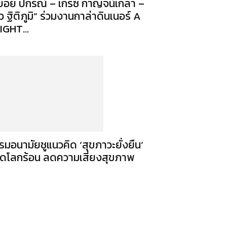
บอย ปกรณ์ – เกรซ กาญจน์เกล้า –
ิว ฐิติภูมิ” ร่วมงานกาล่าดินเนอร์ A
IGHT...
รมอนามัยชูแนวคิด ‘สุขภาวะยั่งยืน’
ดโลกร้อน ลดความเสี่ยงสุขภาพ