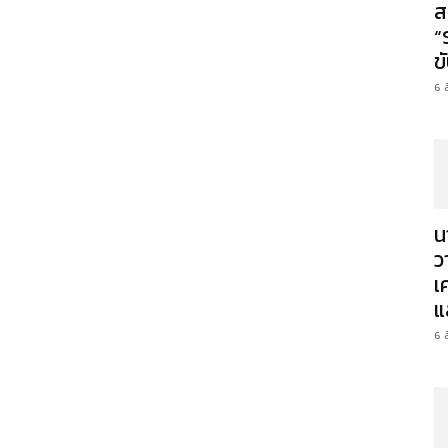
ส
“
ข
6 
น
ว
เ
แ
6 