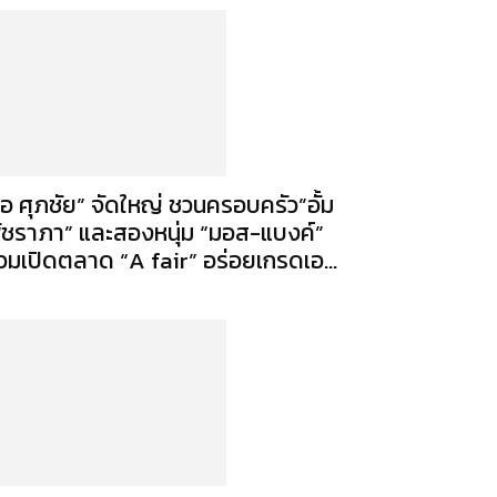
เอ ศุภชัย” จัดใหญ่ ชวนครอบครัว”อั้ม
ัชราภา” และสองหนุ่ม “มอส-แบงค์”
่วมเปิดตลาด “A fair” อร่อยเกรดเอ...