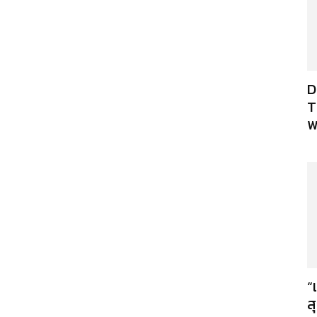
D
T
พ
“
ส