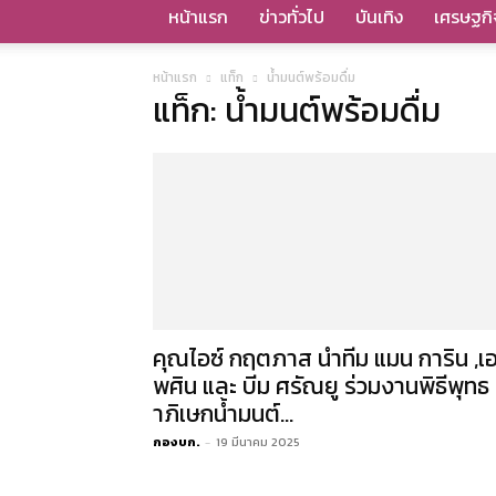
หน้าแรก
ข่าวทั่วไป
บันเทิง
เศรษฐกิ
หน้าแรก
แท็ก
น้ำมนต์พร้อมดื่ม
แท็ก: น้ำมนต์พร้อมดื่ม
คุณไอซ์ กฤตภาส นำทีม แมน การิน ,เ
พศิน และ บีม ศรัณยู ร่วมงานพิธีพุทธ
าภิเษกน้ำมนต์...
กองบก.
-
19 มีนาคม 2025