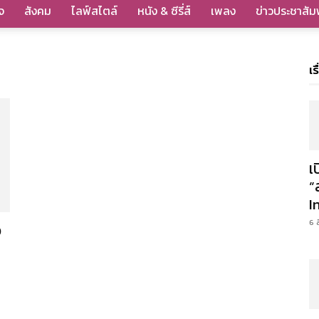
จ
สังคม
ไลฟ์สไตล์
หนัง & ซีรี่ส์
เพลง
ข่าวประชาสัมพ
เร
เ
”
I
6 
อ