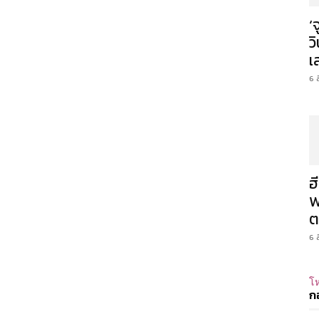
‘
ว
เ
6 
ฮ
W
ต
6 
โห
ก