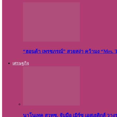
“ฮอนด้า เพรชภรณ์” สวยสง่า คว้ามง “Mrs.
เศรษฐกิจ
นาโนเทค สวทช. จับมือ เมิร์ซ เอสเธติกส์ วา