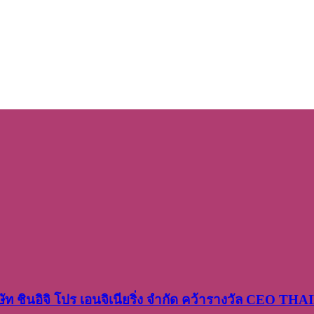
ษัท​ ชินอิจิ​ โปร​ เอน​จิเนีย​ริ่ง​ จำกัด คว้ารางวัล CEO