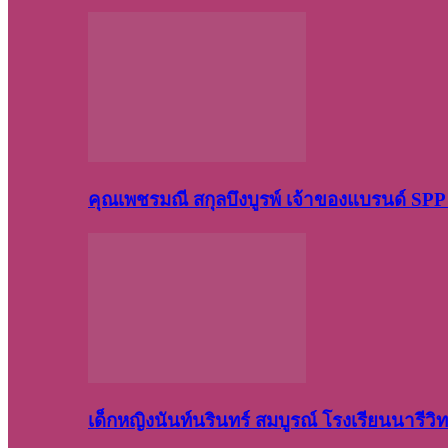
คุณเพชรมณี สกุลบึงบูรพ์ เจ้าของแบรนด์ S
เด็กหญิงนันท์นรินทร์ สมบูรณ์ โรงเรียนนารี