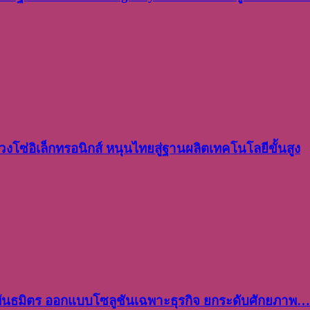
งโซ่อิเล็กทรอนิกส์ หนุนไทยสู่ฐานผลิตเทคโนโลยีขั้นสูง
พันธมิตร ออกแบบโซลูชันเฉพาะธุรกิจ ยกระดับศักยภาพ…