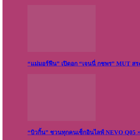
“แม่มอร์ฟีน” เปิดอก “เจนนี่ กชพร” MUT ส
“บิวกิ้น” ชวนทุกคนเช็กอินไลฟ์ NEVO Q05 