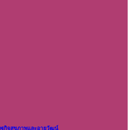
รษฐกิจสุขภาพและอายุวัฒน์