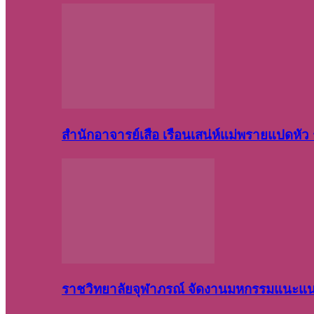
สำนักอาจารย์เสือ เรือนเสน่ห์แม่พรายแปดหั
ราชวิทยาลัยจุฬาภรณ์ จัดงานมหกรรมแนะแนว