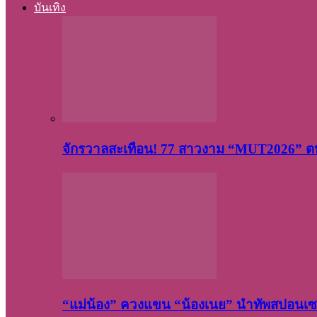
บันเทิง
จักรวาลสะเทือน! 77 สาวงาม “MUT2026” ตบ
“แม่น้อง” ควงแขน “น้องเนย” นำทัพสปอนเซอ