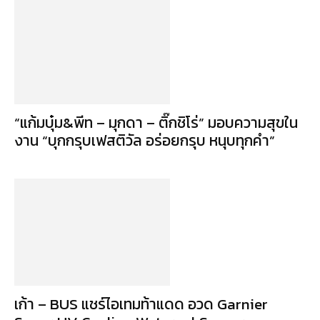
“แก้มบุ๋ม&พีท – มุกดา – ติ๊กชิโร่” มอบความสุขใน
งาน “บุกกรุบเฟสติวัล อร่อยกรุบ หนุบทุกคำ”
เก้า – BUS แชร์ไอเทมท้าแดด อวด Garnier