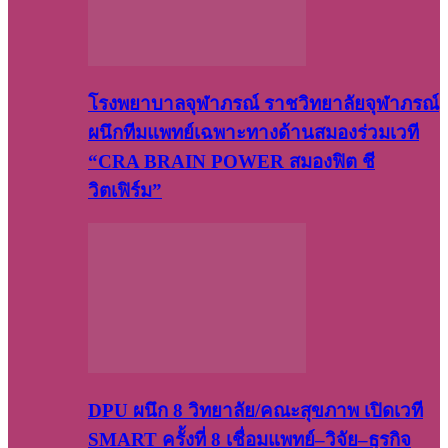
โรงพยาบาลจุฬาภรณ์ ราชวิทยาลัยจุฬาภรณ์
ผนึกทีมแพทย์เฉพาะทางด้านสมองร่วมเวที
“CRA BRAIN POWER สมองฟิต ชี
วิตเฟิร์ม”
DPU ผนึก 8 วิทยาลัย/คณะสุขภาพ เปิดเวที
SMART ครั้งที่ 8 เชื่อมแพทย์–วิจัย–ธุรกิจ