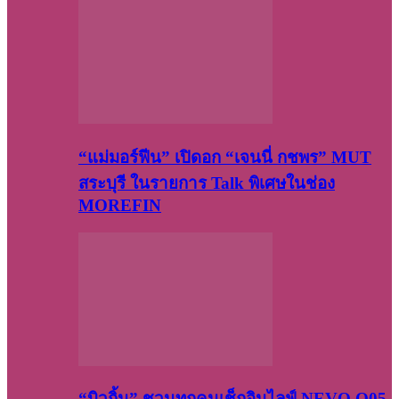
“แม่มอร์ฟีน” เปิดอก “เจนนี่ กชพร” MUT
สระบุรี ในรายการ Talk พิเศษในช่อง
MOREFIN
“บิวกิ้น” ชวนทุกคนเช็กอินไลฟ์ NEVO Q05