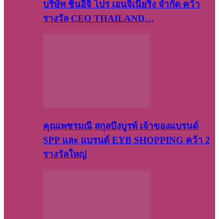
บริษัท​ ชินอิจิ​ โปร​ เอน​จิเนีย​ริ่ง​ จำกัด คว้า
รางวัล CEO THAILAND…
คุณเพชรมณี สกุลบึงบูรพ์ เจ้าของแบรนด์
SPP และ แบรนด์ EYB SHOPPING คว้า 2
รางวัลใหญ่