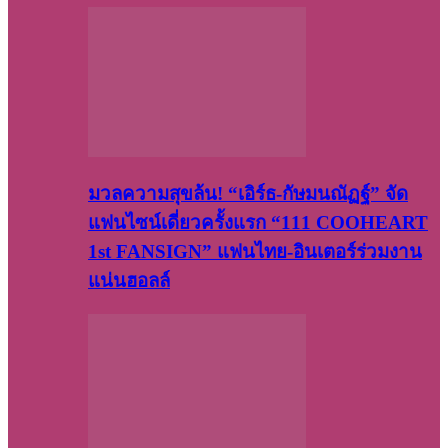
มวลความสุขล้น! “เอิร์ธ-กัษมนณัฏฐ์” จัด
แฟนไซน์เดี่ยวครั้งแรก “111 COOHEART
1st FANSIGN” แฟนไทย-อินเตอร์ร่วมงาน
แน่นฮอลล์