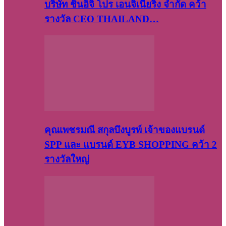
บริษัท​ ชินอิจิ​ โปร​ เอน​จิเนีย​ริ่ง​ จำกัด คว้า
รางวัล CEO THAILAND…
คุณเพชรมณี สกุลบึงบูรพ์ เจ้าของแบรนด์
SPP และ แบรนด์ EYB SHOPPING คว้า 2
รางวัลใหญ่