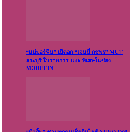
“แม่มอร์ฟีน” เปิดอก “เจนนี่ กชพร” MUT
สระบุรี ในรายการ Talk พิเศษในช่อง
MOREFIN
“บิวกิ้น” ชวนทุกคนเช็กอินไลฟ์ NEVO Q05