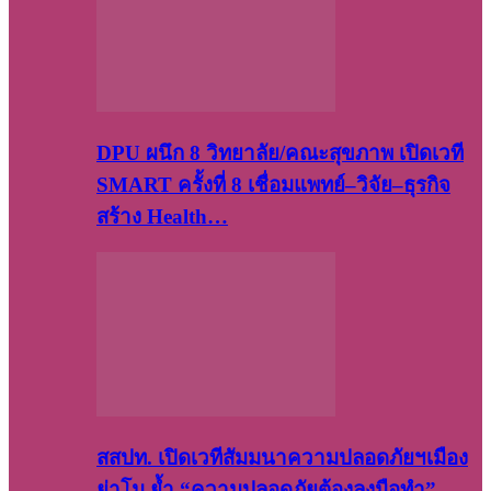
DPU ผนึก 8 วิทยาลัย/คณะสุขภาพ เปิดเวที
SMART ครั้งที่ 8 เชื่อมแพทย์–วิจัย–ธุรกิจ
สร้าง Health…
สสปท. เปิดเวทีสัมมนาความปลอดภัยฯเมือง
ย่าโม ย้ำ “ความปลอดภัยต้องลงมือทำ”