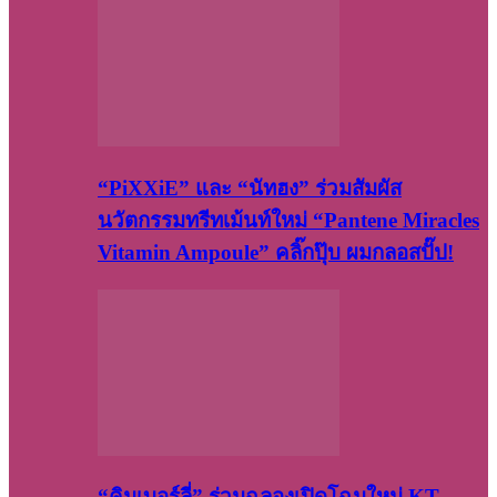
“PiXXiE” และ “นัทฮง” ร่วมสัมผัส
นวัตกรรมทรีทเม้นท์ใหม่ “Pantene Miracles
Vitamin Ampoule” คลิ๊กปุ๊บ ผมกลอสปั๊ป!
“คิมเบอร์ลี่” ร่วมฉลองเปิดโฉมใหม่ KT