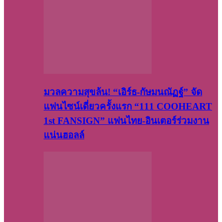
มวลความสุขล้น! “เอิร์ธ-กัษมนณัฏฐ์” จัด
แฟนไซน์เดี่ยวครั้งแรก “111 COOHEART
1st FANSIGN” แฟนไทย-อินเตอร์ร่วมงาน
แน่นฮอลล์