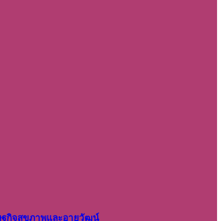
รษฐกิจสุขภาพและอายุวัฒน์