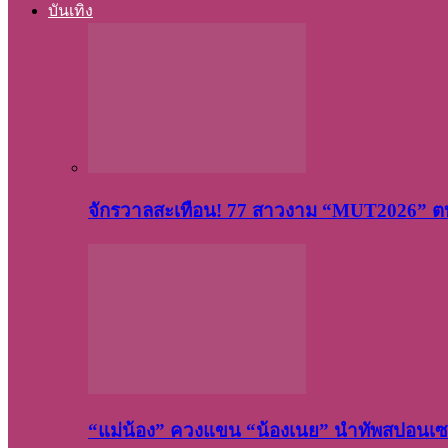
บันเทิง
จักรวาลสะเทือน! 77 สาวงาม “MUT2026” ตบ
“แม่น้อง” ควงแขน “น้องเนย” นำทัพสปอนเซอ