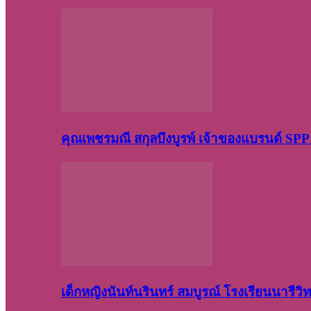
คุณเพชรมณี สกุลบึงบูรพ์ เจ้าของแบรนด์ S
เด็กหญิงนันท์นรินทร์ สมบูรณ์ โรงเรียนนารี