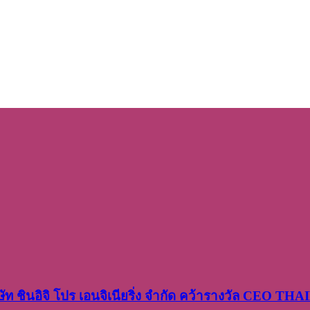
ษัท​ ชินอิจิ​ โปร​ เอน​จิเนีย​ริ่ง​ จำกัด คว้ารางวัล CEO