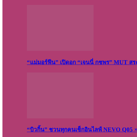
“แม่มอร์ฟีน” เปิดอก “เจนนี่ กชพร” MUT ส
“บิวกิ้น” ชวนทุกคนเช็กอินไลฟ์ NEVO Q05 