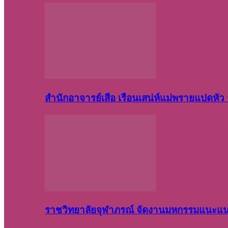
สำนักอาจารย์เสือ เรือนเสน่ห์แม่พรายแปดหั
ราชวิทยาลัยจุฬาภรณ์ จัดงานมหกรรมแนะแนว