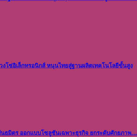
งโซ่อิเล็กทรอนิกส์ หนุนไทยสู่ฐานผลิตเทคโนโลยีขั้นสูง
พันธมิตร ออกแบบโซลูชันเฉพาะธุรกิจ ยกระดับศักยภาพ…