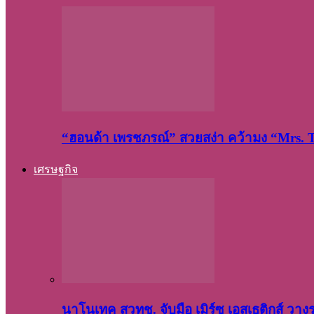
“ฮอนด้า เพรชภรณ์” สวยสง่า คว้ามง “Mrs.
เศรษฐกิจ
นาโนเทค สวทช. จับมือ เมิร์ซ เอสเธติกส์ วา